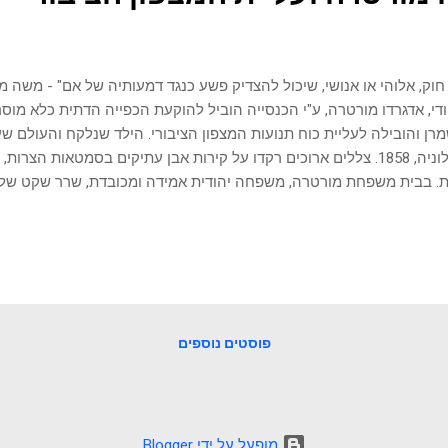
 חוק, אלוהי או אנושי, שיכול להצדיק פשע כנגד דמעותיה של אם" - משה מ
די, אדגרדו מורטרה, ע"י הכנסייה הוביל להוקעת הכפייה הדתית כלא מו
רן והובילה לעליית כוח תנועות המצפון הציבורי. הילד שנלקח והעולם ש
בבולוניה, 1858. צללים ארוכים רקדו על קירות אבן עתיקים בסמטאות הצר
. בבית משפחת מורטרה, משפחה יהודית אמידה ומכובדת, שרר שקט של
 באחת. דפיקות עזות, בוטות, הלמו על הדלת. חזקות מכדי להיות של אורח
 מומולו מורטרה, קפץ ממיטתו. הוא ידע שצרות עומדות בפתח ביתו. "פת
פיור!" קרא קול סמכותי מבחוץ. "המשרתת שלכם, אנה מוריסי, העידה כי 
ה חולה בניסיונותיה לרפא אותו. לפי חוקי הכנסייה הקדושה, הילד שייך לנו
את הדלת בחשש. מולו עמדו קציני משטרת האפיפיור, קשוחים וחסרי רחמ
ריהם, בצל, הוא זיהה את דמותה של אנה מוריסי, המשרתת הנוצר...
פוסטים נוספים
‏מופעל על ידי Blogger