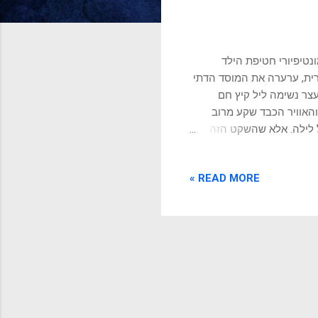
ונטיפיורי חטיפת הילד
סרית, ערערה את המוסד הדתי
עצר נשימה ליל קיץ חם
ות, והאוויר הכבד שקע מרוב
 לילה. אלא שהשקט הזה
ים, קשות מכדי להיות טעות.
חו בשם הוד קדושתו
READ MORE »
הטבילה את בנכם, אדגרדו,
!" מומולו, חולצתו פרומה,
ים, לבושים מדים כהים.