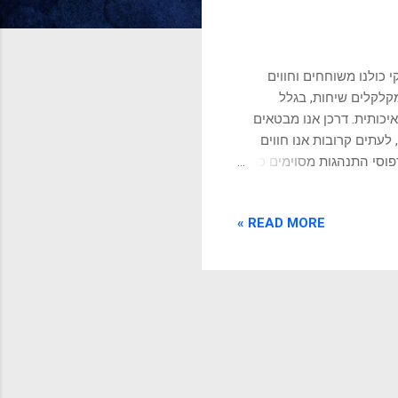
רצקי כולנו משוחחים וחווים
מקלקלים שיחות, בגלל
יכותית. דרכן אנו מבטאים
לעתים קרובות אנו חווים
פוסי התנהגות מסוימים כמו
רוס את הפוטנציאל הטמון
עים שם? התשובה היא "לא".
READ MORE »
 ולשיפור. באמצעות הבנה של
חות ולקדם דיאלוג מועיל
אך ברת-שיפור - וזהו מפתח