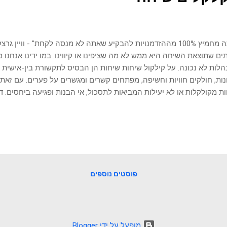
"אתה מחמיץ 100% מההזדמנויות להבקיע שאתה לא מנסה לקחת" - וויין ג
ים שתוצאת השיחה היא ממש לא מה שציפינו או קיווינו. במו ידינו אנחנו 
לות לא נכונה. על קילקול שיחות שיחות הן הבסיס לתקשורת בין-אישית א
נות, חולקים חוויות וחשיפה, מפתחים קשרים ומגשרים על פערים. עם זאת, 
ת מקולקלות או לא יעילות המביאות לתסכול, אי הבנות ופגיעה ביחסים. ד
ת הדובר, הדגשת החיובי בלבד, הצדקה עצמית והפגנת יוהרה עלולים לה
 ולהשאיר אותנו תקועים באי-הבנות וניכור. אך האם חייבים להישאר תקו
כל מיומנות אחרת, גם תקשורת יעילה וניהול שיחות בונות ניתנים ללימוד
סים המקלקלים, מודעות עצמית וכלים יישומיים, ניתן להימנע מקילקול שי
ה עם בני משפחה, חברים, עמיתים ובני זוג. התקשורת האנושית מורכבת, 
 להצלחה במגוון תחומים בחיים. פרק שיעניין אותך: הכללי...
פוסטים נוספים
‏מופעל על ידי Blogger