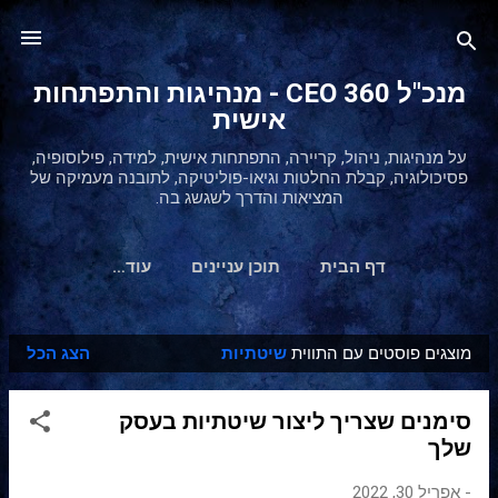
דילוג לתוכן הראשי
מנכ"ל 360 CEO - מנהיגות והתפתחות
אישית
על מנהיגות, ניהול, קריירה, התפתחות אישית, למידה, פילוסופיה,
פסיכולוגיה, קבלת החלטות וגיאו-פוליטיקה, לתובנה מעמיקה של
המציאות והדרך לשגשג בה.
דף הבית
תוכן עניינים
‏עוד…
מוצגים פוסטים עם התווית
שיטתיות
הצג הכל
ר
ש
סימנים שצריך ליצור שיטתיות בעסק
ו
שלך
מ
ו
-
אפריל 30, 2022