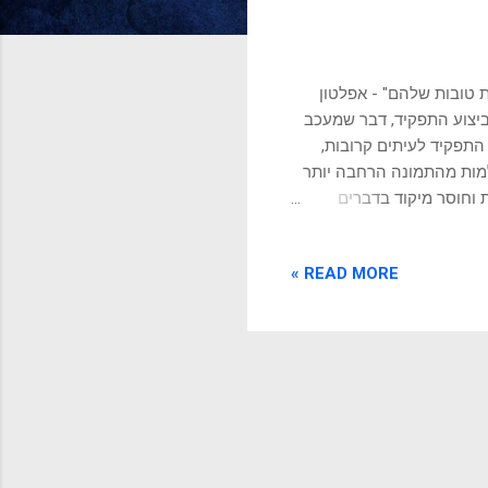
ת טובות שלהם" - אפלטון
ביצוע התפקיד, דבר שמעכב
התפקיד לעיתים קרובות,
למות מהתמונה הרחבה יותר
ת וחוסר מיקוד בדברים
יים - תכנון, ארגון, איוש,
רוך. ההבנה והיכולת לבצע
READ MORE »
רק באמצעות תכנון מושכל,
בה של הצוות ובקרה קפדנית
ניים. טיפול לקוי או חלקי
, על מנהלי...