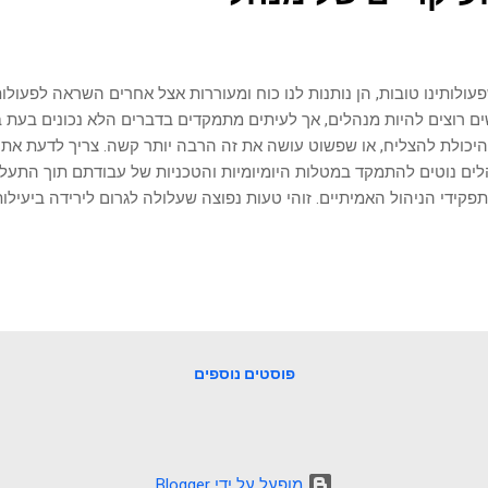
עולותינו טובות, הן נותנות לנו כוח ומעוררות אצל אחרים השראה לפעולו
ם רוצים להיות מנהלים, אך לעיתים מתמקדים בדברים הלא נכונים בעת 
יכולת להצליח, או שפשוט עושה את זה הרבה יותר קשה. צריך לדעת את 
ים נוטים להתמקד במטלות היומיומיות והטכניות של עבודתם תוך התע
פקידי הניהול האמיתיים. זוהי טעות נפוצה שעלולה לגרום לירידה ביעילו
בים באמת. למעשה, לב ליבה של עבודת הניהול טמון בחמישה תפקידים מרכז
ה ובקרה. רק ריכוז המאמצים בתחומים אלה יבטיח ניהול מוצלח לטווח א
י את חמשת תפקידי הניהול הבסיסיים הם מפתח להצלחתו של כל מנהל. 
ן יעיל של המשאבים, איוש מקצועי של העובדים המתאימים, הובלה מלהי
תוצאות, יוכל המנהל להבטיח הישגים עקביים וחתירה להשגת היעדים הארגו
ידים אלה יוביל בהכרח לבזבוז משאבים, חוסר יעילות ותוצאות גרועות. לכן
פוסטים נוספים
‏מופעל על ידי Blogger