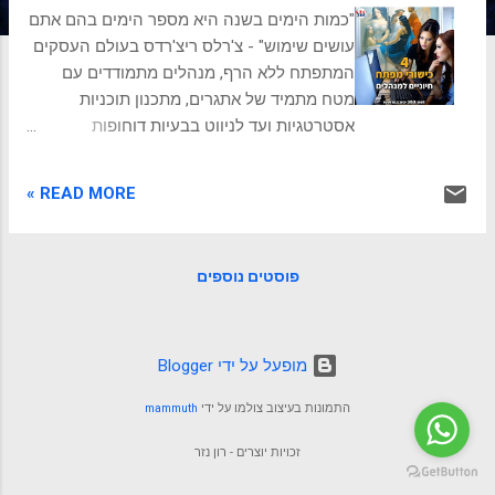
ת
"כמות הימים בשנה היא מספר הימים בהם אתם
עושים שימוש" - צ'רלס ריצ'רדס בעולם העסקים
המתפתח ללא הרף, מנהלים מתמודדים עם
מטח מתמיד של אתגרים, מתכנון תוכניות
אסטרטגיות ועד לניווט בבעיות דוחופות
ומורכבות ולשם כך זקוקים למיומנויות מפתח.
בתוך מערבולת המשימות והאחריות של ניהול,
READ MORE »
ארבע מיומנויות מפתח בולטות כחיוניות
להצלחה. אלו הם כלים פשוטים ליישום שיוצרים
שליטה ניהולית. נגלה כיצד מיומנות בארבעה
פוסטים נוספים
כישורים בסיסיים יכולים ליצור מנהלים
המעוררים השראה, מעצימים ומניעים לתוצאות.
4 כישורי המפתח מיומנויות אלו חיוניות למנהלים
כדי להנחות את הצוותים להשגת מטרות
‏מופעל על ידי Blogger
משותפות, להתגבר על אתגרים, לתקשר ביעילות
התמונות בעיצוב צולמו על ידי
mammuth
ולפתח את העובדים שלהם. ארבעת כישורי
המפתח כדי להצליח בתפקיד: תכנון וביצוע
זכויות יוצרים - רון נזר
תוכניות אסטרטגיות פתרון בעיות מורכבות חיבור