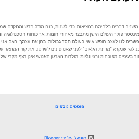
משנים דברים בלחימה במציאות. כדי לשנות, בנה מודל חדש ומתקדם שמי
נסטר פולר העולם הישן מתבצר מאחורי חומות, אך כוחות הטכנולוגיה ו
שרים לנו לעצב חופש אישי בעולם חסר גבולות. בחן את עצמך: האם אני א
ולוגי שנקרא "מדינת הלאום" לפני שאנו פונים לשרטט את קווי המתאר של
ר בעיניים מפוכחות ורציונליות. תולדות הארגון האנושי אינן רצף מקרי של
תרון בעיות. מדינת הלאום המוכרת לנו כיום לא הייתה קיימת מאז ומעולם;
טית", שדרוג תוכנה מבריק ומורכב שנועד לפתור את כשלי המערכת של העו
ל הזה מתחיל להיסדק כעת, עלינו להבין תחילה אילו בעיות קיומיות הוא 
ם הוא העניק לאנושות. האנרכיה הפיאודלית ועלויות החיכוך כדי להבין א
 מדינת הלאום, יש לדמיין את העולם שקדם לה. אירופה של ימי הביניים
 מקוטע ואנרכיסטי שבו שלטו אלפי ברונים, דוכסים,...
פוסטים נוספים
‏מופעל על ידי Blogger