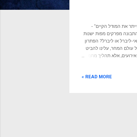
יתר את המודל הקיים" -
התבונה מפרקים מפות ישנות
י-ליברל או ליברל? הפתרון
 עולם המחר, עלינו להביט
 אירועים, אלא תהליך מתמיד
 היא נולדה כ"טכנולוגיה
לם הישן. כדי להבין מדוע
READ MORE »
פתר, ואיזה שגשוג חסר
ת הזינוק הגדול שהביאה
 ותחילת העת החדשה הייתה