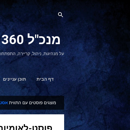
מנכ"ל 360 CEO - מנהיגות והתפתחות אישית
על מנהיגות, ניהול, קריירה, התפתחו
דף הבית
תוכן עניינים
מוצגים פוסטים עם התווית
אסטר
ר
ש
ו
פוסט-לאומיות
מ