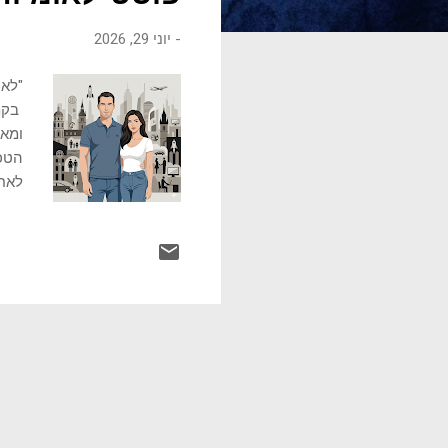
ו
-
יוני 29, 2026
ת
"לא 
בקמי
ומאפ
הטכנ
לאחו
של פ
פולי
המוד
תקדי
איתה
מרחב