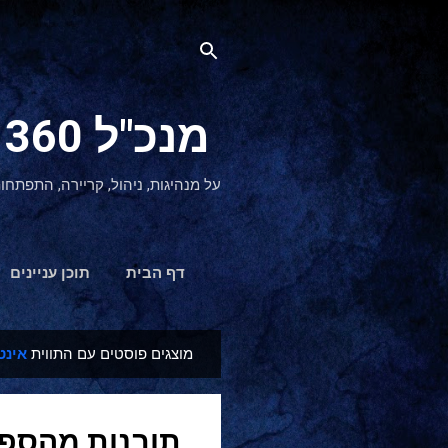
מנכ"ל 360 CEO - מנהיגות והתפתחות אישית
על מנהיגות, ניהול, קריירה, התפתחו
דף הבית
תוכן עניינים
מוצגים פוסטים עם התווית
אינט
ר
ש
ו
תובנות מהספר
מ