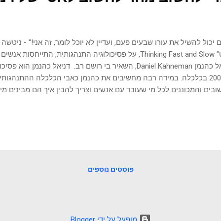
 יכול להשיל את עורו שבעים פעם, ועדיין לא יוכל לומר, זה אני!" - ניט
לאט" Thinking Fast and Slow, על פסיכולוגיה התנהגותית, התי
דניאל כהנמן Daniel Kahneman, השאיר בי רושם רב. דניאל כהנמ
ב-2002 בכלכלה. במידה רבה מחשיבים את כהנמן כאבי הכלכלה ההתנהגותי
בים והמכוננים לכל מי שעובד עם אנשים וצריך להבין איך הם מבינים מי
ם שאנחנו פוגשים ביומיום. עובדים, בעלי עסקים ומנהלים צריכים לבחון 
לות. וכל כך הרבה פעמים ההחלטה שגויה ביחס למידע. אנשים חיים עם ז
ה מידע ומתקבלות הרבה החלטות. אבל ישנן החלטות גדולות ובעלות מש
 וכדאי להבין איך המנגנון שלנו ושל אחרים עובד, בכדי לתת את תשומת 
ה ופעולה נכונה ומועילה במיוחד. הספר מכיל כמה מושגים חשובים מאוד ב
ים החלטות. ניתן להבין מדוע בני אדם עושים שג...
פוסטים נוספים
‏מופעל על ידי Blogger