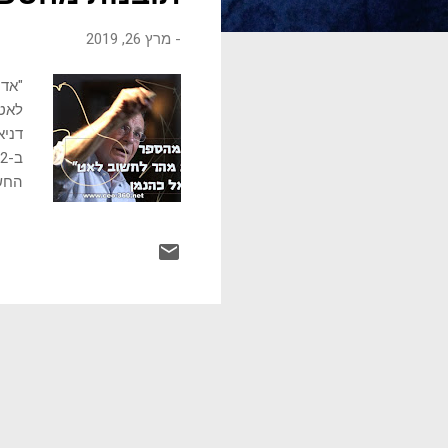
ו
-
מרץ 26, 2019
ת
"אדם
החשו
דברי
לפעו
להרב
פעם,
נכונ
מקבל