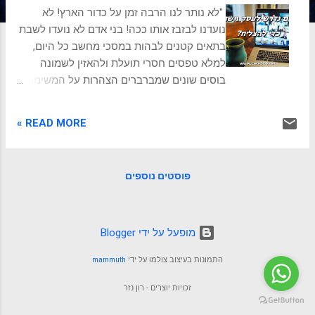
ת
"לא נותר לנו הרבה זמן על כדור הארץ! לא
נועדנו לבזבז אותו ככה! בני אדם לא נועדו לשבת
בתאים קטנים לבהות במסכי מחשב כל היום,
למלא טפסים חסרי תועלת ולהאזין לשמונה
בוסים שונים שמברברים הצהרות על המשימה!"
- המשרד עסקים וחברות מצליחות ללא משרד,
זה לא דבר חדש. סטרטאפים וחברות טכנולוגיות
READ MORE »
כבר מתנסות בזה 10 שנים ויותר. גם הקונספט
של עבודה מרחוק אינו חדש, וישנם חברות רבות
שצוותי הפיתוח שלהם, הייצור, השירות או
פוסטים נוספים
המכירות, עובדים מרחוק, במדינות אחרות, בהם
הם נמצאים או שעדיף שיהיו, בסמוך ללקוחות,
לנותני שירות או לעובדים זולים. והנה באה
הקורונה והממשלות בתגובה יצרו משבר כלכלי.
‏מופעל על ידי Blogger
סגרים. קפסולות. ריחוק חברתי. שמירת מרחב
התמונות בעיצוב צולמו על ידי
mammuth
אישי. מסיכות. ועוד עכשיו שכולנו הפכנו
למומחים בשימוש בזום וכלים דומים, והצלחנו
זכויות יוצרים - רון נזר
לחוות חוויות משותפות מרחוק, הגיע הזמן