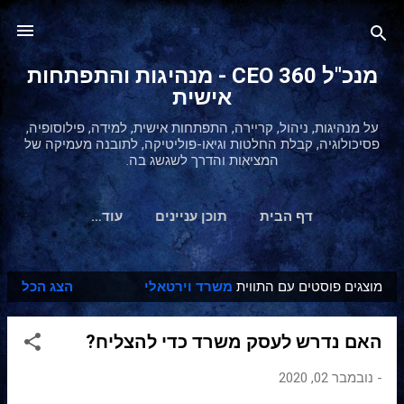
דילוג לתוכן הראשי
מנכ"ל 360 CEO - מנהיגות והתפתחות
אישית
על מנהיגות, ניהול, קריירה, התפתחות אישית, למידה, פילוסופיה,
פסיכולוגיה, קבלת החלטות וגיאו-פוליטיקה, לתובנה מעמיקה של
המציאות והדרך לשגשג בה.
דף הבית
תוכן עניינים
‏עוד…
מוצגים פוסטים עם התווית
משרד וירטאלי
הצג הכל
ר
ש
האם נדרש לעסק משרד כדי להצליח?
ו
מ
-
נובמבר 02, 2020
ו