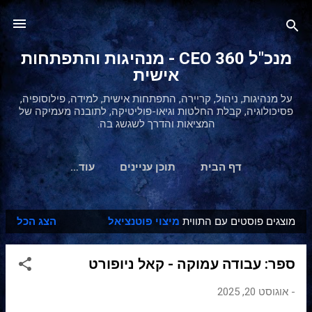
דילוג לתוכן הראשי
מנכ"ל 360 CEO - מנהיגות והתפתחות
אישית
על מנהיגות, ניהול, קריירה, התפתחות אישית, למידה, פילוסופיה,
פסיכולוגיה, קבלת החלטות וגיאו-פוליטיקה, לתובנה מעמיקה של
המציאות והדרך לשגשג בה.
דף הבית
תוכן עניינים
‏עוד…
מוצגים פוסטים עם התווית
מיצוי פוטנציאל
הצג הכל
ר
ש
ספר: עבודה עמוקה - קאל ניופורט
ו
מ
-
אוגוסט 20, 2025
ו