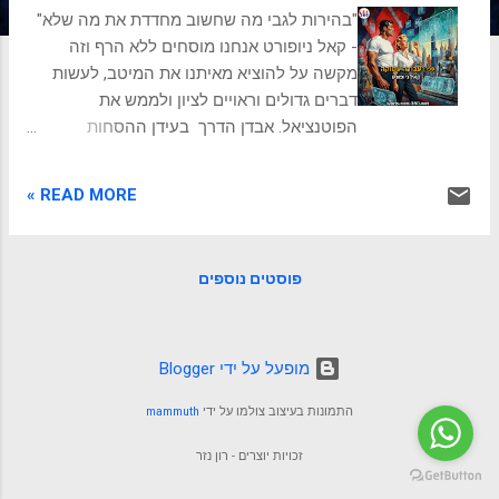
ת
"בהירות לגבי מה שחשוב מחדדת את מה שלא"
- קאל ניופורט אנחנו מוסחים ללא הרף וזה
מקשה על להוציא מאיתנו את המיטב, לעשות
דברים גדולים וראויים לציון ולממש את
הפוטנציאל. אבדן הדרך בעידן ההסחות
מרגישים לפעמים שהיום פשוט חומק מבין
האצבעות? שעות מתאדות בהתעסקות עם מסך
READ MORE »
הטלפון, תיבת המייל מתמלאת בקצב, והודעות
בלתי פוסקות קוראות מכל מכשיר דיגיטלי.
העולם המודרני, על כל קסמיו ופלאיו
פוסטים נוספים
הדיגיטליים, הפך לזירה של הסחת דעת מתמדת.
אנחנו מחוברים, זמינים ונגישים כמעט ללא
הפסקה, אך באופן פרדוקסלי, דווקא בשיא
הקישוריות, רבים מאיתנו מרגישים מפוזרים, לא
‏מופעל על ידי Blogger
ממוקדים, ובעיקר, לא פרודוקטיביים באמת.
התמונות בעיצוב צולמו על ידי
mammuth
מנסים לשבת וללמוד, או ליצור משהו חדש או
מורכב שדורש ריכוז וזמן. וזה ממש קשה! האם
זכויות יוצרים - רון נזר
איבדנו את היכולת להתרכז, לצלול לעומק