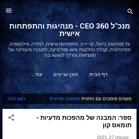
דילוג לתוכן הראשי
מנכ"ל 360 CEO - מנהיגות והתפתחות
אישית
על מנהיגות, ניהול, קריירה, התפתחות אישית, למידה, פילוסופיה,
פסיכולוגיה, קבלת החלטות וגיאו-פוליטיקה, לתובנה מעמיקה של
המציאות והדרך לשגשג בה.
דף הבית
תוכן עניינים
‏עוד…
מוצגים פוסטים עם התווית
מהפכה מדעית
הצג הכל
ר
ש
ספר: המבנה של מהפכות מדעיות -
ו
תומאס קון
מ
ו
-
אוגוסט 27, 2025