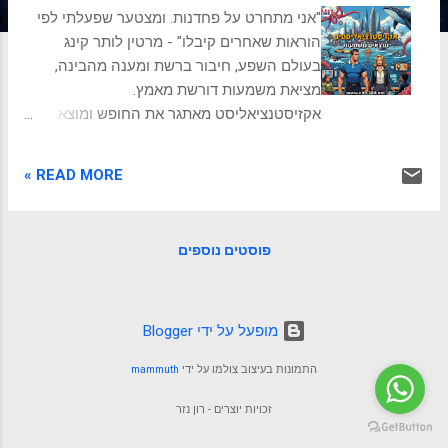
ת
"אני מתחרט על פחדנות. ומצטער שפעלתי לפי
הוראות שאחרים קיבלו" - מרטין לותר קינג
בעולם השפע, חיבור ברשת ומענה מהבינה,
מציאת משמעות דורשת מאמץ.
אקזיסטנציאליסט מאתגר את החופש ומוצא.
להתעורר אל החופש החיים בעידן המודרני
יכולים להרגיש לפעמים כמו מרוץ מטורף בלי קו
READ MORE »
סיום ברור. אנחנו רצים מעבודה לעבודה, מדייט
לדייט, מאירוע לאירוע, והרבה פעמים, באמצע
כל ההמולה הזאת, עולה השאלה המכרעת:
פוסטים נוספים
בשביל מה כל זה? למה אני עושה את מה שאני
עושה? תחושת הריקנות, חוסר הכיוון, או אפילו
התחושה שאנחנו פשוט "משחקים תפקיד"
שמישהו אחר כתב עבורנו, היא נחלתם של רבים.
‏מופעל על ידי Blogger
האם יש דרך אמיתית לחיות באותנטיות, למצוא
התמונות בעיצוב צולמו על ידי
mammuth
משמעות אישית עמוקה, ולא להרגיש לכודים
בתוך ציפיות חיצוניות? התשובה בפילוסופיה
זכויות יוצרים - רון נזר
שמציעה לנו מפתחות משחררים לחיים במאה