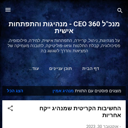
דילוג לתוכן הראשי
מנכ"ל 360 CEO - מנהיגות והתפתחות
אישית
על מנהיגות, ניהול, קריירה, התפתחות אישית, למידה, פילוסופיה,
פסיכולוגיה, קבלת החלטות וגיאו-פוליטיקה, לתובנה מעמיקה של
המציאות והדרך לשגשג בה.
דף הבית
תוכן עניינים
‏עוד…
מוצגים פוסטים עם התווית
מנהיג אמין
הצג הכל
ר
ש
החשיבות הקריטית שמנהיג ייקח
ו
אחריות
מ
ו
-
אוקטובר 30, 2023