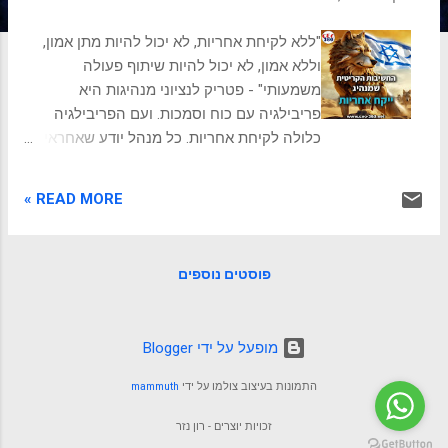
ת
"ללא לקיחת אחריות, לא יכול להיות מתן אמון,
וללא אמון, לא יכול להיות שיתוף פעולה
משמעותי" - פטריק לנציוני מנהיגות היא
פריבילגיה עם כוח וסמכות. ועם הפריבילגיה
כלולה לקיחת אחריות. כל מנהל יודע שאחראי
להצלחת הצוות ולשורה התחתונה של תוצאות
הביצוע. לקיחת אחריות חיונית למנהיגות יעילה.
READ MORE »
מדובר בלקחת בעלות על תוצאות העבודה,
להודות בטעויות וללמוד מהן. זה גם להיות שקוף
עם הצוות ובעלי העניין, ולקיים הבטחות. 🌟
פוסטים נוספים
כשמנהיגים לוקחים אחריות, הם יוצרים תרבות
של אמון וכבוד. זה מוביל למעורבות גבוהה של
עובדים, לפריון ולחדשנות. זה גם מושך ומשמר
‏מופעל על ידי Blogger
כישרונות מובילים, ובונה נאמנות לקוחות. לקיחת
אחריות של המנהיג מאפשרת לחברי צוות ובעלי
התמונות בעיצוב צולמו על ידי
mammuth
תפקידים לקחת יוזמה בלי צורך מתמיד בכסת"ח
ובכך מובילה לביצועים מרשימים. 🚀 פרק
זכויות יוצרים - רון נזר