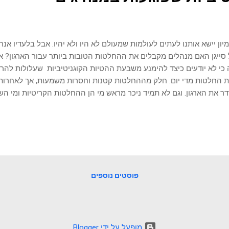
יון יישא אותנו לעתים לעולמות שמעולם לא היו ולא יהיו. אבל בלעדיו אנח
סייגן האם מנהלים מקבלים את ההחלטות הטובות ביותר עבור הארגון? אנח
כי לא יודעים כיצד להימנע משבעת ההטיות הקוגניטיביות שעלולות להר
 החלטות מדי יום. חלק מההחלטות קטנות וחסרות משמעות, אך לאחרות 
ר את הארגון. וגם לא תמיד ניכר מראש מי הן ההחלטות הקריטיות ומי השו
ים להטיות הקוגניטיביות שעלולות להעיב על כושר השיפוט ולהוביל לקבל
חושפים 7 הטיות מסוכנות למנהיגים וכיצד להימנע מהן. כולל: - הטיית מגדר
ה - אפקט הילה/קרן שגורם להתנתקות מעובדות מעשיות - הטיית אישור 
ע - הטיית השתייכות שמעוותת את התפיסה לגבי אחרים. - הטיית ייחוס
אה אמיתיים - הטיית עיגון שמגבילה את החשיבה - הטיית ביטחון יתר שגו
להימנע מנפילה ב-7 ההטיות שפוגעות במנהיגים. על ידי לימוד הטיות אלו, אפש...
פוסטים נוספים
‏מופעל על ידי Blogger