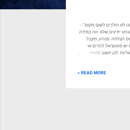
נו לא הולכים לשום מקום" -
נו יודעים שלא. וזה במידה
וס הצלחה. מנהיג, מקבל
יש פוטנציאל להרים או
ליות. לכן חשוב להיות
 החלטות גרועות. אנו
 שפוגעת ב גיוס, קידום ושיתופי
READ MORE »
שמונעת התייחסות נכונה
 שמונעת הכרה בסיבה
רמת לסיכונים מיותרים נקרא