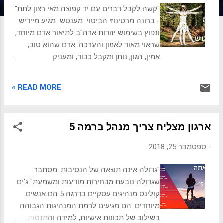
ת
"קשה לקבל דברים עם יד קפוצה מאי רצון לתת"
- ברונה מרטינוזי הביטוי מענטש מגיע מיידיש
ונפוץ בשימוש יהדות ארה"ב לתיאור אדם מיוחד,
שראוי מאוד לאמון והערכה. אדם שהוא טוב,
אמין, הגון, נותן ומקבל כבוד, ומעניק
לסביבה. מענטש אינו שחצן, אינו דואג רק
לטובתו האישית או מקדם את עצמו על ידי פגיעה
READ MORE »
באחרים. לכן, אדם שידוע כמענטש מאוד מבוקש
כחבר, כנושא תפקיד מנהיגותי, כשותף לעסקים
וכמוביל של קהילה. כדאי לך להיות ידוע
ארגון מצליח צריך מנהל ברמה 5
כמנעטש, וכל שעליך לעשות הוא לפעול על פי
הכללים הבאים. עזור לאנשים שאינם יכולים
-
ספטמבר 25, 2018
לעזור לך עזור לאנשים שאינם יכולים להחזיר
טובה שוות ערך. עזור ללא התחשבות בחשיבות
"גדולה אינה תוצאה של הנסיבות. מסתבר
האדם האחר או ביכולות שלו. זה לא אומר שאתה
שגדולה נובעת מבחירות מודעות ומשמעת" ג'ים
לא צריך לעזור לאנשים עשירים, מפורסמים או
קולינס מנהיגים עסקיים בדרגה 5 הם אנשים
חזקים, אבל אתה כן צריך לעזור לכל מי שאתה
מיוחדים. הם מגיעים לרמת המנהיגות הגבוהה
יכול. אולי יעניין אותך לקרוא: תרבות ארגונית היא
בשילוב של תכונות אישיות, למידה והתנסות,