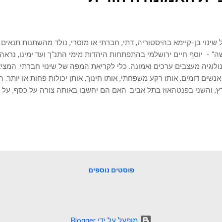
שינוי בן-קיימא בהיסטוריה, דתי, חברתי או מוסרי, נולד מהשתנות תנאי
" - יוסף חיים ירושלמי בהתפתחות היהדות מימי התנ"ך ועד ימינו, נראה 
ולוגיה מעצבים ערכים ואמונה. כלי לקריאת המפה של שינוי חברתי. המצ
אנשים דומים, אותו רקע משפחתי, אותו חינוך, אותן יכולות פחות או יותר. 
, והשני בפנטהאוז בתל אביב. האם הם יחשבו באותה צורה על כסף, על 
 אבל למה? יש קוד שפועל מאחורי הקלעים של כל החלטה שאנחנו מקבלי
רך חיים שאנחנו בוחרים. זהו מנגנון עוצמתי שהמדע מכנה "דטרמיניזם סבי
בה הפיזית שלנו מעצבת את תפיסת העולם שלנו יותר ממה שאנחנו מעזי
 בוחר בחופשיות. החכם מבין שהוא מושפע בכל רגע על ידי שלושה כוחות
ה הוא נמצא), האקלים (מה התנאים הסביבתיים סביבו), ו הטכנולוגיה (איל
-G-C-T, והם הכוח המניע של כל שינוי חברתי, תרבות...
פוסטים נוספים
‏מופעל על ידי Blogger