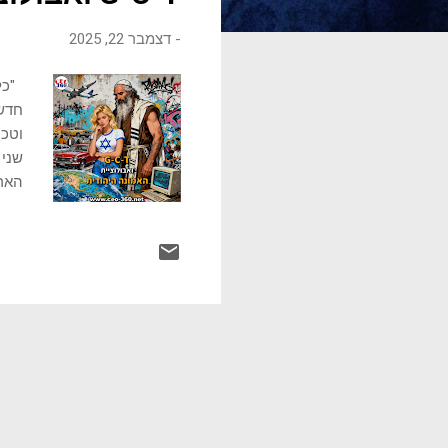
ו
-
דצמבר 22, 2025
ת
"כל 
חדשה
וטכנ
שני 
הארץ
שלא.
כל ד
הסבי
שהוא
(איפ
אלה הם גורמי ה