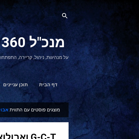
מנכ"ל 360 CEO - מנהיגות והתפתחות אישית
על מנהיגות, ניהול, קריירה, התפתחו
דף הבית
תוכן עניינים
מוצגים פוסטים עם התווית
אבול
ר
ש
ו
G-C-T ואבולוציית האמונה היהודית
מ