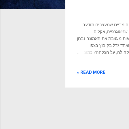
ם חומריים שמעצבים תודעה
שגיאוגרפיה, אקלים
יאות מעצבת את האמונה נבחן
האחד גדל בקיבוץ בצפון
קהילה, על הצלחה? כמובן
ם, כל ערך שאנחנו מאמצים,
בתי", העיקרון שלפיו
READ MORE »
ם להודות. השוטה חושב
 עוצמתיים: הגיאוגרפיה
ו כלים עומדים לרשותו).