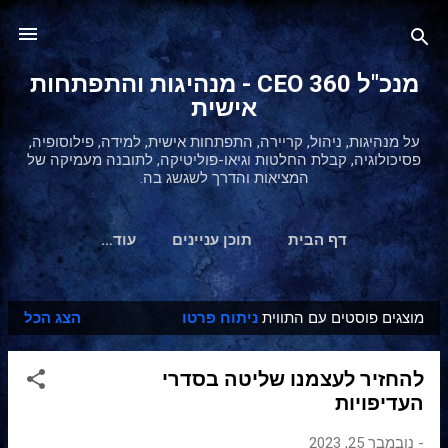
דילוג לתוכן הראשי
מנכ"ל 360 CEO - מנהיגות והתפתחות
אישית
על מנהיגות, ניהול, קריירה, התפתחות אישית, למידה, פילוסופיה,
פסיכולוגיה, קבלת החלטות וגיאו-פוליטיקה, לתובנה מעמיקה של
המציאות והדרך לשגשג בה.
דף הבית
תוכן עניינים
‏עוד…
מוצגים פוסטים עם התווית
ניתוח פרטו
הצג הכל
ר
ש
להחזיר לעצמנו שליטה בסדרי
ו
העדיפויות
מ
ו
-
נובמבר 25, 2023