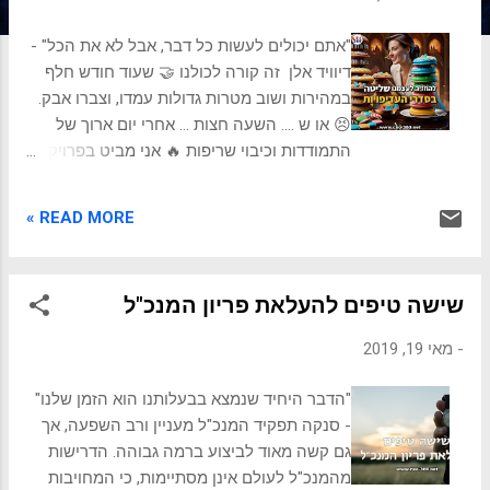
ת
"אתם יכולים לעשות כל דבר, אבל לא את הכל" -
דיוויד אלן זה קורה לכולנו 🤝 שעוד חודש חלף
במהירות ושוב מטרות גדולות עמדו, וצברו אבק.
😣️ או ש .... השעה חצות ... אחרי יום ארוך של
התמודדות וכיבוי שריפות 🔥 אני מביט בפרויקט
החלומות המוזנח שלי, שנשבעתי שאעבוד עליו
היום עוד בשעות הבוקר. ושוב זה לא קרה. הימים
READ MORE »
מיטשטשים לשבועות ולחודשים במירוץ היומיומי
... וסדרי עדיפויות חשובים נדחים שוב ושוב,
ומתיישבים בסופו של דבר, במושב האחורי. 🚗
שישה טיפים להעלאת פריון המנכ"ל
מהו קוד הפעולה להגשמת סדרי העדיפויות
המובילים, אפילו כשנמצאים במערבולת של
-
מאי 19, 2019
מחויבויות אחרות?💨 נגלה טכניקות פשוטות אך
משפיעות, להניע את העבודה החשובה ביותר
"הדבר היחיד שנמצא בבעלותנו הוא הזמן שלנו"
קדימה יום אחר יום. ✅ נשתף את התהליך
- סנקה תפקיד המנכ"ל מעניין ורב השפעה, אך
לשליטה בלוח הזמנים שלנו, במקום לטבוע
גם קשה מאוד לביצוע ברמה גבוהה. הדרישות
בהשלכותיו. 🗓️ ב- 5 שלבים מעצימים נשתלט על
מהמנכ"ל לעולם אינן מסתיימות, כי המחויבות