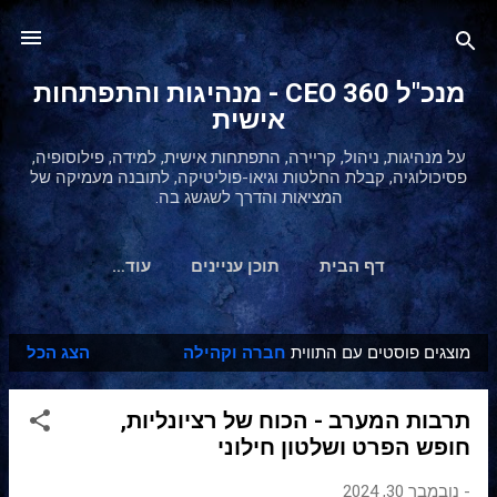
דילוג לתוכן הראשי
מנכ"ל 360 CEO - מנהיגות והתפתחות
אישית
על מנהיגות, ניהול, קריירה, התפתחות אישית, למידה, פילוסופיה,
פסיכולוגיה, קבלת החלטות וגיאו-פוליטיקה, לתובנה מעמיקה של
המציאות והדרך לשגשג בה.
דף הבית
תוכן עניינים
‏עוד…
מוצגים פוסטים עם התווית
חברה וקהילה
הצג הכל
ר
ש
תרבות המערב - הכוח של רציונליות,
ו
חופש הפרט ושלטון חילוני
מ
ו
-
נובמבר 30, 2024