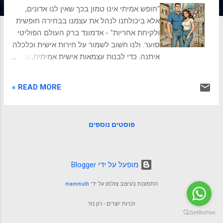
ת
"חופש אמיתי אינו טמון בכך שאין לנו אדונים,
אלא ביכולתנו לנהל את עצמנו בבחירה חופשית
ולקיחת אחריות" - אדמונד ברק העולם הפוליטי
סוער. ולנו חשוב לשמור על חירות אישית וכלכלה
איתנה. כדי לבנות עצמאות אישית אמיתית, נכיר
את התפיסות והדרך לחופש. בחן את עצמך: האם
אני אי-ליברל או ליברל? המצפן הפנימי בתוך
READ MORE »
הרעש הפוליטי מדי יום אנחנו מופגזים
בסיסמאות, כותרות סוערות וויכוחים נוקבים.
הפוליטיקה מוצגת לעיתים מזומנות כקרב
פוסטים נוספים
גלדיאטורים בין "טובים" ל"רעים", אך כשאנחנו
מסיטים את הרעש הציבורי הצידה ומביטים על
החיים הממשיים שלנו, השאלה האמיתית אינה
מי מניף את הדגל הגבוה ביותר. השאלה
‏מופעל על ידי Blogger
המרכזית היא: כמה מרחב תמרון נשאר לאדם
התמונות בעיצוב צולמו על ידי
mammuth
הבודד לנהל את חייו, להגשים את רצונותיו
ולבנות את עתידו? המציאות אינה פועלת בקו
זכויות יוצרים - רון נזר
ישר ופשוט. פעמים רבות, שינוי קטן בהחלטה