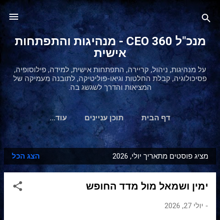
דילוג לתוכן הראשי
מנכ"ל 360 CEO - מנהיגות והתפתחות
אישית
על מנהיגות, ניהול, קריירה, התפתחות אישית, למידה, פילוסופיה,
פסיכולוגיה, קבלת החלטות וגיאו-פוליטיקה, לתובנה מעמיקה של
המציאות והדרך לשגשג בה.
דף הבית
תוכן עניינים
‏עוד…
מציג פוסטים מתאריך יולי, 2026
הצג הכל
ר
ש
ימין ושמאל מול מדד החופש
ו
מ
-
יולי 27, 2026
ו