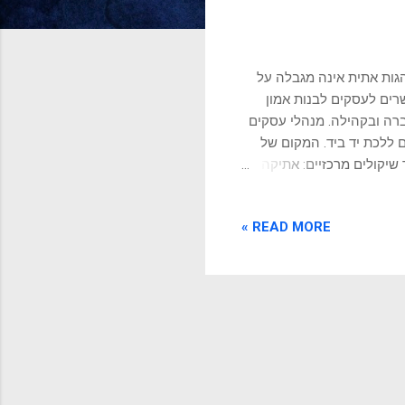
נהגות אתית אינה מגבלה על
רים לעסקים לבנות אמון
חברה ובקהילה. מנהלי עסקים
ם ללכת יד ביד. המקום של
שיקולים מרכזיים: אתיקה
ים עם בעלי העניין, לציית
יונית למוניטין וליציבות של
READ MORE »
לא כלפי מערך רחב יותר של
ית, עליהם לאזן ולכבד את
ם טוענים שלעסקים יש חובה