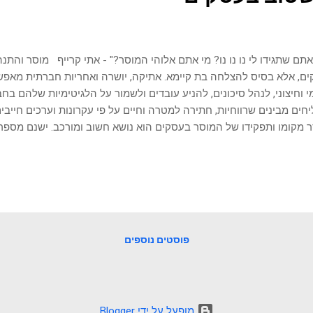
אתם שתגידו לי נו נו נו? מי אתם אלוהי המוסר?" - אתי קרייף מוסר והת
ם, אלא בסיס להצלחה בת קיימא. אתיקה, יושרה ואחריות חברתית מאפש
י וחיצוני, לנהל סיכונים, להניע עובדים ולשמור על הלגיטימיות שלהם ב
חים מבינים שרווחיות, חתירה למטרה וחיים על פי עקרונות וערכים חייבי
 מקומו ותפקידו של המוסר בעסקים הוא נושא חשוב ומורכב. ישנם מספר 
רה ברמה היסודית, על עסקים מוטלת חובה אתית לפעול ביושרה - להיות כנ
 ולקיים התחייבויות חוזיות. שמירה על אמון באמצעות התנהגות אתית היא ח
רגון. אחריות בעלי עניין לעסקים יש אחריות לא רק כלפי בעלי המניות, א
 עניין, עובדים, לקוחות, ספקים, קהילות והחברה בכללותה. מבחינה מוסר
טרסים הלגיטימיים של כל הקבוצות הללו. אחריות חברתית תאגידית רבי
ית להיות אזרחים תאגידים טובים, להשפיע באופן חיובי על ה...
פוסטים נוספים
‏מופעל על ידי Blogger