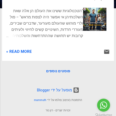
ת
"הטכנולוגיות ששינו את העולם הן אלה שאת
השלכותיהן אי אפשר היה לצפות מראש" – פול
ולרי מורגש שהעולם מעורער, שדברים שבירים,
מעוררי חרדות, השינויים קשים לחיזוי ולעיתים
קרובות יש תחושה שההתרחשות והשלכותיה
אינה מובנת. העולם עם מאפייני BANI. מסגור
BANI להבנת העולם מסגור BANI, פותח על ידי
READ MORE »
העתידן ג'מייס קאשיו, מציע עדשה להבנת
המאפיינים המורכבים והמשתנים של העולם
המודרני. ראשי התיבות BANI מייצגים: שביר
פוסטים נוספים
(Brittle): מציין כי המערכות והמבנים שלנו נוטים
להתמוטט תחת לחץ, גם אם הם נראים חזקים
מבחוץ. טעות קטנה או שינוי בלתי צפוי יכולים
‏מופעל על ידי Blogger
להוביל לכישלון קטסטרופלי. חרדתי (Anxious):
מתאר את תחושת אי-הוודאות והחשש
התמונות בעיצוב צולמו על ידי
mammuth
המתמידים שאנו חווים. קצב השינוי המהיר,
הצפת המידע והיעדר שליטה תורמים לרמות
זכויות יוצרים - רון נזר