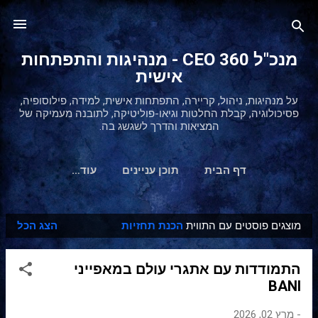
דילוג לתוכן הראשי
מנכ"ל 360 CEO - מנהיגות והתפתחות
אישית
על מנהיגות, ניהול, קריירה, התפתחות אישית, למידה, פילוסופיה,
פסיכולוגיה, קבלת החלטות וגיאו-פוליטיקה, לתובנה מעמיקה של
המציאות והדרך לשגשג בה.
דף הבית
תוכן עניינים
‏עוד…
מוצגים פוסטים עם התווית
הכנת תחזיות
הצג הכל
ר
ש
התמודדות עם אתגרי עולם במאפייני
ו
BANI
מ
ו
-
מרץ 02, 2026