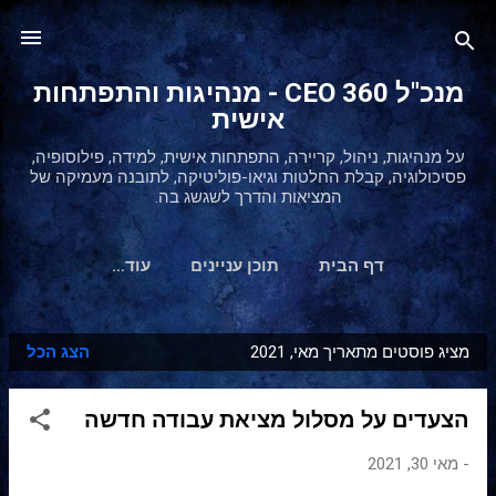
דילוג לתוכן הראשי
מנכ"ל 360 CEO - מנהיגות והתפתחות
אישית
על מנהיגות, ניהול, קריירה, התפתחות אישית, למידה, פילוסופיה,
פסיכולוגיה, קבלת החלטות וגיאו-פוליטיקה, לתובנה מעמיקה של
המציאות והדרך לשגשג בה.
דף הבית
תוכן עניינים
‏עוד…
מציג פוסטים מתאריך מאי, 2021
הצג הכל
ר
ש
הצעדים על מסלול מציאת עבודה חדשה
ו
מ
-
מאי 30, 2021
ו