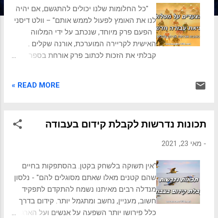
ת
"כל החלומות שלנו יכולים להתגשם, אם יהיה
לנו את האומץ לפעול לממש אותם" – וולט דיסני
הפעם פרק מיוחד, שנכתב על ידי המלווה
האישית לקריירה המוערכת, אורנה שקלים .
קבלתי את הזכות לכתוב פרק אורחת בספר
הניהול האינטרנטי, של רון, אני מאמצת את
הזכות הזו בחום ובתודה גדולה והולכת לתת לכם
READ MORE »
מס' כלים פרקטיים שכדאי ליישם מהרגע
שהחלטתם לצאת לתהליך של מציאת עבודה
חדשה. קודם כל ברכות! קבלת ההחלטה לבצע
תכונות נדרשות לקבלת קידום בעבודה
זוהי התחלה מצוינת כדי להתחיל לפעול. כדי
לממש את קבלת ההחלטה חשוב לבנות תוכנית
-
מאי 23, 2021
עבודה תחומה בזמנים הכוללת מטרות, יעדי
ביניים ויעדים ומעקב אחר ביצוע התוכנית. זו
"אין תשוקה בלשחק בקטן. בהסתפקות בחיים
עבודת צוות רגע לפני שבונים את תוכנית
שהם קטנים מאלו שאתם מסוגלים להם" - נלסון
העבודה, ממליצה לכם להצטייד בדרך עם
מנדלה רבים מאיתנו נשמח להתקדם לתפקיד
אנשים שאתם יודעים שתוכלו לסמוך עליהם
חשוב, מעניין, נחשב ומתגמל יותר. קידום בדרך
ושהם יהיו המשענת שלכם. התרחקו משואבי
כלל פירושו יותר השפעה על אנשים ועל הארגון