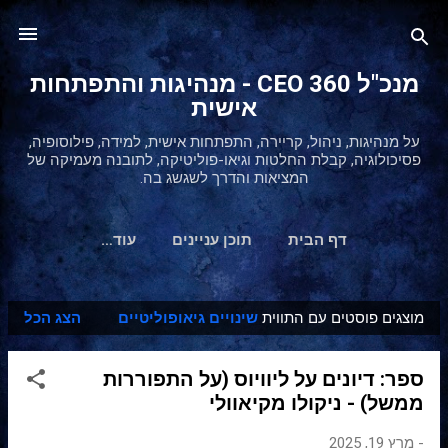
דילוג לתוכן הראשי
מנכ"ל 360 CEO - מנהיגות והתפתחות
אישית
על מנהיגות, ניהול, קריירה, התפתחות אישית, למידה, פילוסופיה,
פסיכולוגיה, קבלת החלטות וגיאו-פוליטיקה, לתובנה מעמיקה של
המציאות והדרך לשגשג בה.
דף הבית
תוכן עניינים
‏עוד…
מוצגים פוסטים עם התווית
שינויים גיאופוליטיים
הצג הכל
ר
ש
ספר: דיונים על ליוויוס (על התפוררות
ו
ממשל) - ניקולו מקיאוולי
מ
ו
-
מרץ 19, 2025