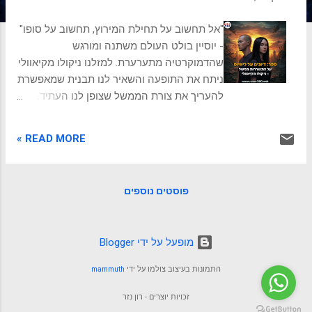
ת
"אל תחשוב על תחילת המירוץ, תחשוב על סופו"
- יוסיין בולט העולם משתנה ומורגש
שהדמוקרטיה מתערערת. למזלנו ניקולו מקיאוולי
ניתח את התופעה והשאיר לנו תבנית שמאפשרת
להעריך את צורת הממשל שצופן לנו העתיד.
ניקולו מקיאוולי והקשר לליוויוס ניקולו מקיאוולי,
איש הרנסנס האיטלקי, נחשב לאחד ההוגים
READ MORE »
הפוליטיים המשפיעים והשנויים במחלוקת
בהיסטוריה. בעוד ש"הנסיך" הוא חיבורו הידוע
ביותר, ה"דיונים על ליוויוס" הם יצירה מורכבת
פוסטים נוספים
ועמוקה יותר, המציגה את השקפת עולמו
המלאה. מקיאוולי לא הסתפק בתיאור המציאות
הפוליטית, אלא ביקש להבין את חוקיה ואת
‏מופעל על ידי Blogger
הגורמים המניעים אותה. הוא האמין כי ניתן
ללמוד מההיסטוריה, ובמיוחד מתולדות רומא
התמונות בעיצוב צולמו על ידי
mammuth
העתיקה, על מנת להבין את ההווה ולחזות את
העתיד. ב"דיונים על ליוויוס", מקיאוולי ניתח את
זכויות יוצרים - רון נזר