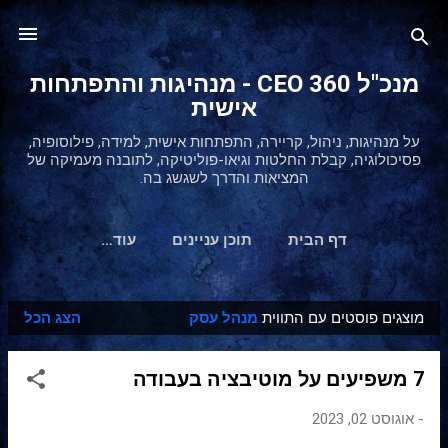
דילוג לתוכן הראשי
מנכ"ל 360 CEO - מנהיגות והתפתחות
אישית
על מנהיגות, ניהול, קריירה, התפתחות אישית, למידה, פילוסופיה,
פסיכולוגיה, קבלת החלטות וגיאו-פוליטיקה, לתובנה מעמיקה של
המציאות והדרך לשגשג בה.
דף הבית
תוכן עניינים
‏עוד…
מוצגים פוסטים עם התווית
מנהל עסק
הצג הכל
ר
ש
7 משפיעים על מוטיבציה בעבודה
ו
מ
-
אוגוסט 02, 2023
ו