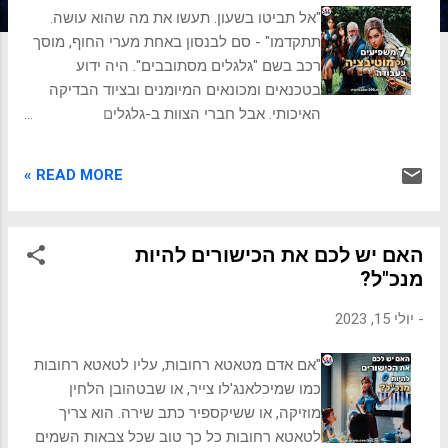
ת
"אל תביטו בשעון. תעשו את מה שהוא עושה.
תתקדמו" - סם לבנסון באחת מערי החוף, מוסך
רכב בשם "גלגלים מסתובבים". היה ידוע
בטכנאים ומכונאים המיומנים ובציוד הבדיקה
האיכותי. אבל חברי הצוות ב-גלגלים
מסתובבים היו חסרי מוטיבציה, וזה השפיע
לרעה על הפריון, גרם לחוסר סדר והתנהלות
READ MORE »
מסורבלת ולהתדרדרות בשביעות רצון הלקוחות.
😯 כשנעמי, אישה דינמית ונחושה, הצטרפה
לעסק כמנהלת היא מיד הבחינה באווירה חסרת
האם יש לכם את הכישורים להיות
האנרגיה. הטכנאים ומכונאים נראו מעט
מנכ"ל?
מנותקים, תלונות לקוחות הצטברו והרווחים היו
בירידה. נעמי ידעה שהיא חייבת לנקוט בפעולה
-
יולי 15, 2023
כדי לשנות את המצב. 💥 סיפרתי ל נעמי על
שבעת גורמי המוטיבציה והיא הבינה מהר שהם
"אם אדם מטאטא רחובות, עליו לטאטא רחובות
יכולים להיות המפתח לשינוי המגמה בגלגלים
כמו שמיכלאנג'לו צייר, או שבטהובן הלחין
מסתובבים. חמושה בהבנה החדשה, היא יצאה
מוזיקה, או ששיקספיר כתב שירה. הוא צריך
למשימה ליישם את הגורמים הללו ולהצית
לטאטא רחובות כל כך טוב שכל צבאות השמים