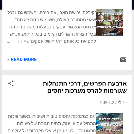
ת
"קיבלתי ירושה מאבי, את הירח, והשמש גם. וככל
שאני מסתובב בעולם, השימוש בהם לא תם" -
ארנסט המינגוויי עסקים בבעלות משפחתית הם
בכל הצורות והגדלים וקיימים בכל התעשיות. יש
להם את כל אותם דאגות של עסקים שאינם
משפחתיים, כולל רווחיות, תחרות, אימוץ
טכנולוגיות חדשות, יחסים בין ההנהלה לעובדים,
READ MORE »
ויצירת תשואות לבעלי העניין. אך לעסקים
בבעלות משפחתית יש אתגרים ייחודיים משלהם.
אלו אתגרים שכל העסקים המשפחתיים פוגשים
ארבעת הפרשים, דרכי התנהלות
בשלב כלשהו במעגלי החיים שלהם. 1. רגשות
שגורמות להרס מערכות יחסים
ייחודיים במשפחות בעסק משפחתי מעורבות
במערכות היחסים שנוצרות מרכיבים רגשיים כמו
-
יולי 27, 2020
אמון, אהבה וחיבה. אך גם רגשות שליליים כמו
טינה, קנאה ויריבות. אלו עלולים ליצור בעיות
"גם במערכות יחסים טובות ויציבות, כאשר וויכוח
קשות בעסק המשפחתי. לעתים קרובות הרגשות
מתחיל עם עויינות, תהיה תגובה של פעולות
הטובים והרעים הם תוצאה של המורכבות בין
התגוננות" - ג'ון גוטמן שועלי הקרבות של עולמות