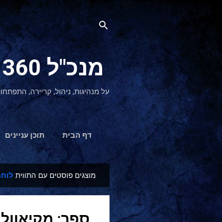
מנכ"ל 360 CEO - מנהיגות והתפתחות אישית
על מנהיגות, ניהול, קריירה, התפתחו
דף הבית
תוכן עניינים
מוצגים פוסטים עם התווית
לוחמ
ר
ש
ו
ספר: מקיאוולי
מ