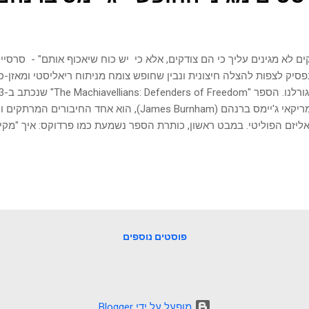
ים לא מגינים עליך כי הם צודקים, אלא כי יש כוח שיאכוף אותם" - סרסי
סיק לצפות להצלה חיצונית ונבין שחופש צומח מניתוח ריאליסטי ומאזן-כו
האמריקאי ג'יימס ברנהם (James Burnham), הוא אחד החיב
ליזם הפוליטי. במבט ראשון, כותרת הספר נשמעת כמו פרדוקס: איך "מקיא
ה עם ציניות, מניפולציות ורודנות, יכולים להיות דווקא "מגיני החופש"?
אשליות הפוליטיות של המערב ולהסביר מדוע דווקא הגישה הזו היא הע
 מעל בימת הכוח הצעד הראשון לעבר חירות אמיתית אינו מתחיל בנאום
חת מול המציאות. רובנו חונכנו להביט בעולם כדרמה מוסרית שבה "הטובי
דות סביבנו, ממשלות, תאגידים או מערכות חינוך, מונעים על ידי הערכים
בים שלהם. אך מי ש...
פוסטים נוספים
‏מופעל על ידי Blogger