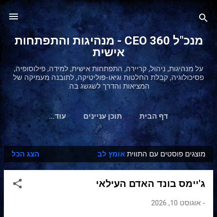
דילוג לתוכן הראשי
מנכ"ל 360 CEO - מנהיגות והתפתחות
אישית
על מנהיגות, ניהול, קריירה, התפתחות אישית, למידה, פילוסופיה,
פסיכולוגיה, קבלת החלטות וגיאו-פוליטיקה, לתובנה מעמיקה של
המציאות והדרך לשגשג בה.
דף הבית
תוכן עניינים
‏עוד…
מוצגים פוסטים עם התווית
אומץ לב
הצג הכל
ר
ש
ג'יימס בונד האדם העילאי
ו
מ
-
אוגוסט 10, 2026
ו