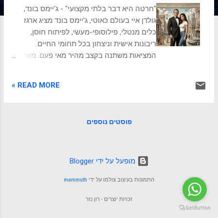
ת
"חרטה היא דבר בלתי מקצועי" - ג'יימס בונד,
גולדן איי בעולם כאוטי, ג'יימס בונד מציג ארגז
כלים מנטלי, פילוסופי-מעשי, לפיתוח חוסן,
ריבונות אישית וניצחון בכל תחומי החיים.
המציאות משתנה בקצב מהיר מאי פעם. מערכות
ותיקות קורסות, זרמי מידע אדירים שוטפים את
התודעה, וחוסר הוודאות הפך ליציבות החדשה.
READ MORE »
בעולם כזה, קל מאוד להרגיש אבודים, חסרי
אונים או נגררים אחרי החלטותיהם של אחרים.
אך מה אם היה לנו מודל מנטלי המאפשר לא רק
פוסטים נוספים
לשרוד בתוך הכאוס הזה, אלא לשגשג בו, לקבל
החלטות בקור רוח מוחלט, ולנווט את חיינו מתוך
ריבונות ועוצמה פנימית? כדי למצוא מודל כזה,
אין צורך להמציא את הגלגל. עלינו להביט
‏מופעל על ידי Blogger
במיתוס המודרני הגדול ביותר של ששת
התמונות בעיצוב צולמו על ידי
mammuth
העשורים האחרונים: ג'יימס בונד . כשמקלפים
מדמותו של בונד את המכוניות המהירות, את
זכויות יוצרים - רון נזר
הגאדג'טים הבדיוניים ואת תפאורת הריגול,