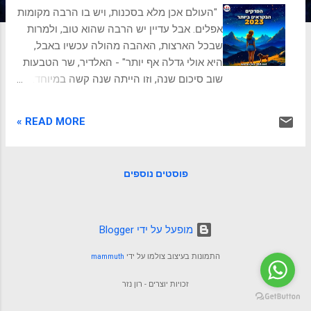
ת
"העולם אכן מלא בסכנות, ויש בו הרבה מקומות
אפלים. אבל עדיין יש הרבה שהוא טוב, ולמרות
שבכל הארצות, האהבה מהולה עכשיו באבל,
היא אולי גדלה אף יותר" - האלדיר, שר הטבעות
שוב סיכום שנה, וזו הייתה שנה קשה במיוחד.
ובכל זאת הגענו ל 77,800 קוראים (32,174
משתמשים) של פרקים בספר הניהול האינטרנטי
READ MORE »
מנכ"ל 360 במהלך השנה. רק התחלנו
להתאושש ממגפת הקורונה ומצאנו את עצמנו
בתהפוכות ואי-וודאות שיצרה ההפיכה
פוסטים נוספים
המשפטית. ובתחילת הרבעון הרביע, ב-7
באוקטובר, חווינו את זוועות הטבח, החטיפות
והמלחמה. שנה קשה לרבים מאיתנו. ונקווה
שהשנה הבאה תהיה טובה אלינו יותר. להלן
‏מופעל על ידי Blogger
רשימת הפרקים הנקראים ביותר בשנת 2023:
התמונות בעיצוב צולמו על ידי
mammuth
ספר: כוח - 48 החוקים של רוברט גרין 1-24 -
5,120 קוראים מודל מעגל הזהב - סיימון סינק
זכויות יוצרים - רון נזר
"התחל עם הלמה" - 1,650 קוראים 12 דרכים