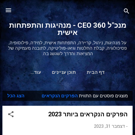
דילוג לתוכן הראשי
מנכ"ל 360 CEO - מנהיגות והתפתחות
אישית
על מנהיגות, ניהול, קריירה, התפתחות אישית, למידה, פילוסופיה,
פסיכולוגיה, קבלת החלטות וגיאו-פוליטיקה, לתובנה מעמיקה של
המציאות והדרך לשגשג בה.
דף הבית
תוכן עניינים
‏עוד…
מוצגים פוסטים עם התווית
הפרקים הנקראים
הצג הכל
ר
ש
הפרקים הנקראים ביותר 2023
ו
מ
-
דצמבר 31, 2023
ו