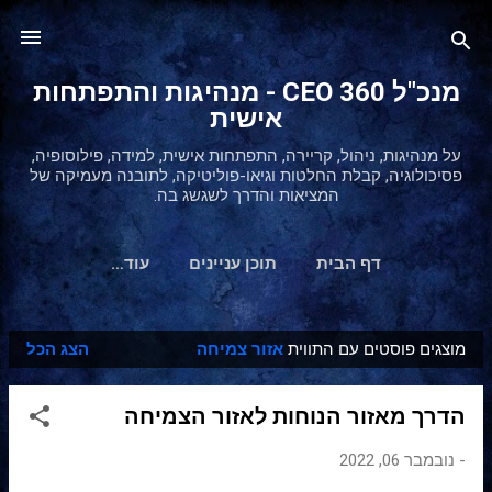
דילוג לתוכן הראשי
מנכ"ל 360 CEO - מנהיגות והתפתחות
אישית
על מנהיגות, ניהול, קריירה, התפתחות אישית, למידה, פילוסופיה,
פסיכולוגיה, קבלת החלטות וגיאו-פוליטיקה, לתובנה מעמיקה של
המציאות והדרך לשגשג בה.
דף הבית
תוכן עניינים
‏עוד…
מוצגים פוסטים עם התווית
אזור צמיחה
הצג הכל
ר
ש
הדרך מאזור הנוחות לאזור הצמיחה
ו
מ
-
נובמבר 06, 2022
ו