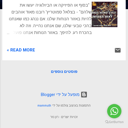
ת
"בסוף או הפיזיקה או הביולוגיה יעשו את
שלהם" - בצלאל סמוטריץ' רובנו מאוד אוהבים
להיות באזור הנוחות שלנו. אם ננהג כמו שאנחנו
בהכי טבעי שלנו, שם אנחנו נהייה. וזה לא
בהכרח רע. להיפך. באזור הנוחות אנחנו פועלים
בקלות וביעילות והרבה עובד לנו על אוטומט.
באזור הנוחות אנחנו מרגישים בשליטה. אזור
READ MORE »
הנוחות מתבסס על ההרגלים הקיימים שלנו.
הרגלי העשייה שלנו, הרגלי החשיבה, הרגלי
קבלת ההחלטות והרגלי התגובתיות הרגשית
פוסטים נוספים
שלנו. בהחלט נרגיש נוח באזור הנוחות, לזמן מה.
אבל יש סיכוי סביר שעם הזמן, אזור הנוחות לא
יספק לנו דברים שאנחנו רוצים עבור עצמנו, לא
נממש את התדמית העצמית שאנחנו רוצים
‏מופעל על ידי Blogger
לעצמנו, לא נגיע למטרות גדולות או נגשים
התמונות בעיצוב צולמו על ידי
mammuth
חלומות, ונרגיש שזה כבר לא זה. רבים שואלים
ומחפשים, איך לעבור מאזור הנוחות לאזור
זכויות יוצרים - רון נזר
הצמיחה שלנו? לרוב נעבור כמה שלבים