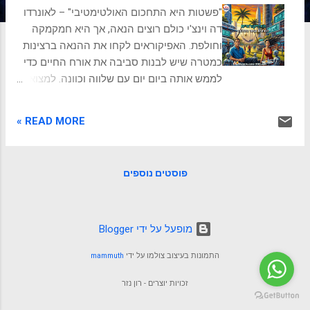
ת
"פשטות היא התחכום האולטימטיבי" – לאונרדו
דה וינצ'י כולם רוצים הנאה, אך היא חמקמקה
וחולפת. האפיקוראים לקחו את ההנאה ברצינות
כמטרה שיש לבנות סביבה את אורח החיים כדי
לממש אותה ביום יום עם שלווה וכוונה. למצוא
אושר בתוך שלווה הבוקר שלכם התחיל כנראה
עם צלצול המעורר שדוחף אתכם היישר למבול
READ MORE »
של התראות: מיילים מהעבודה, עדכונים
מהרשתות החברתיות, חדשות עם כותרות
מרעישות,שגורמות ללב לפעום מהר יותר
פוסטים נוספים
ולתחושה של סטרס על הבוקר. אתם ממהרים
להגיע בזמן, רצים לפגישות, שולחים הודעות
בקבוצות וואטסאפ (ומתמודדים עם מבול של
הודעות שעוד לא קראתם), מנסים להספיק כמה
‏מופעל על ידי Blogger
שיותר, ובכל רגע נתון מרגישים שאתם "מאחור".
התמונות בעיצוב צולמו על ידי
mammuth
בסוף היום, כשאתם צונחים על הספה, עם עוד
פריט חדש שקניתם אונליין ברגע של שעמום,
זכויות יוצרים - רון נזר
עולה השאלה הטורדנית: האם זוהי באמת הדרך