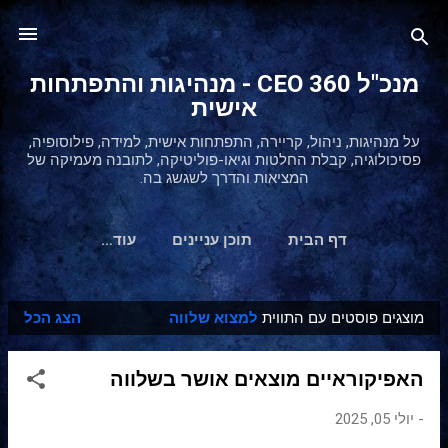
דילוג לתוכן הראשי
מנכ"ל 360 CEO - מנהיגות והתפתחות
אישית
על מנהיגות, ניהול, קריירה, התפתחות אישית, למידה, פילוסופיה,
פסיכולוגיה, קבלת החלטות וגיאו-פוליטיקה, לתובנה מעמיקה של
המציאות והדרך לשגשג בה.
דף הבית
תוכן עניינים
‏עוד…
מוצגים פוסטים עם התווית
למצוא שלווה
הצג הכל
ר
ש
האפיקוראיים מוצאים אושר בשלווה
ו
מ
-
יולי 05, 2025
ו