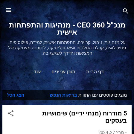
דילוג לתוכן הראשי
מנכ"ל 360 CEO - מנהיגות והתפתחות
אישית
על מנהיגות, ניהול, קריירה, התפתחות אישית, למידה, פילוסופיה,
פסיכולוגיה, קבלת החלטות וגיאו-פוליטיקה, לתובנה מעמיקה של
המציאות והדרך לשגשג בה.
דף הבית
תוכן עניינים
‏עוד…
מוצגים פוסטים עם התווית
בריאות הנפש
הצג הכל
ר
ש
5 מודרות (מנחי ידיים) שימושיות
ו
בעסקים
מ
ו
-
מרץ 27, 2024