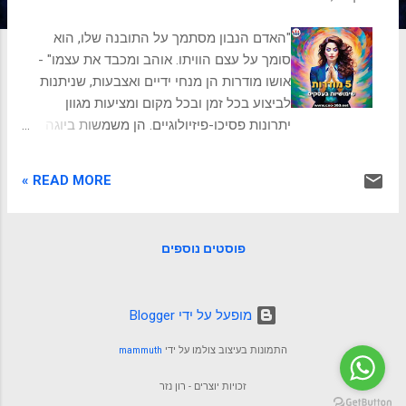
ת
"האדם הנבון מסתמך על התובנה שלו, הוא
סומך על עצם הוויתו. אוהב ומכבד את עצמו" -
אושו מודרות הן מנחי ידיים ואצבעות, שניתנות
לביצוע בכל זמן ובכל מקום ומציעות מגוון
יתרונות פסיכו-פיזיולוגיים. הן משמשות ביוגה
ומדיטציה להגברת המודעות, התודעה ותחושת
השלווה הפנימית. נציג את התועלת ממודורות
READ MORE »
בעולם העבודה ואת הדרך ליישם בקלות ולהנות
מהיתרונות. מהן מודרות מודרות הן מחוות ידיים
סמליות. הן כוללות מיקום הידיים והאצבעות
פוסטים נוספים
בדרכים מסוימות כדי לכוון את זרימת האנרגיה
ונקודות רפלקס בגוף. מנחי הידיים בולמים או
מצטרפים למעגלי אנרגיה בגוף, ומכוונים את
‏מופעל על ידי Blogger
זרימת הפראנה (אנרגיית כוח החיים) לאזורים
ספציפיים. כל מודרה מכוונת לאיברים ומערכות
התמונות בעיצוב צולמו על ידי
mammuth
שונות. רבים מאמינים שתרגול מודרות מספק את
היתרונות הבאים: משפר את הבריאות הפיזית
זכויות יוצרים - רון נזר