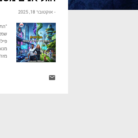
ו
-
אוקטובר 18, 2025
ת
"התב
שמאי
פילו
מנוג
מזה,
שרלו
הדיא
אנטי
אלא 
אלא 