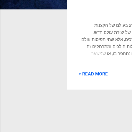
רג בעולם של הקצנות
של יצירת עולם חדש.
ים, אלא שתי תפיסות עולם
ולות הולכים ומתרחקים זה
נתחפר בו, או שנישאר
קודת המפגש המתוחה? גאורג וילהלם פרידריך הגל, לפני כ-200 שנה, הציע כלי שימושי לחיים ,
הזה נקרא דיאלקטיקה .
READ MORE »
ינת תזה (רעיון קיים),
 ש סתירה אינה סוף הדרך ,
 את העולם המשתנה סביבנו,
 ...