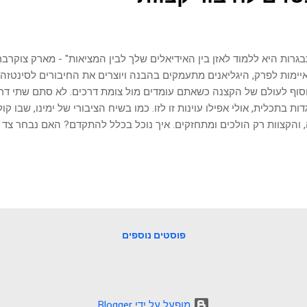
גרות היא ללמוד לאזן בין האידיאלים שלך לבין המציאות" - מארק צוקרב
ימות לפרק, היגליאנים מתעמקים בהבנה ויוצרים את החיבורים לסינטזה 
סוף לעולם של הקצנה כשאתם עומדים מול צומת דרכים. לא סתם שתי דרכ
דות בתכלית, אולי אפילו עוינות זו לזו. כמו בשיח הציבורי של ימינו, שבו ק
 והקצוות רק הולכים ומתחזקים. איך נוכל בכלל להתקדם? האם נבחר צד ו
תקועים בנ
ונטי מתמיד בעולם המודרני, שבו השיח מקוטב והקצוות מתנגשים. הכלי 
לקטיקה היא הבנה שרעיונות, מצבים ואירועים מתפתחים דרך תהליך של בח
תזה (רעיון מנוגד) ולבסוף סינתזה (שילוב חדש וטוב יותר). הגל מראה לנו
עמדת פתיחה ומנוע לצמיחה. הבנה זו יכולה להיות המפתח לא רק להבין
גם לחבר בין קצוות מנוגדים וליצור מציאות טובה יותר. יעניין אותך לקרוא:
פוסטים נוספים
‏מופעל על ידי Blogger