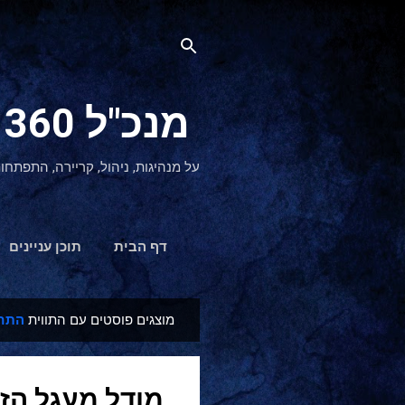
מנכ"ל 360 CEO - מנהיגות והתפתחות אישית
על מנהיגות, ניהול, קריירה, התפתחו
דף הבית
תוכן עניינים
מוצגים פוסטים עם התווית
התח
ר
ש
ו
מודל מעגל הזה
מ