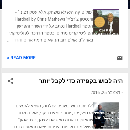
ת
"פוליטיקה היא לא משחק, אלא עסק רציני" -
ווינסטון צ'רצ'יל Hardball by Chris Mathews
הספר Hardball נכתב על ידי השדר והפרשן
הפוליטי קריס מתיוס, כספר הדרכה לפוליטיקאי
בארה"ב, אולם רוב הנושאים המתוארים והדרך
להתמודד איתם הם אוניברסליים לכל מי שמנסה
להתקדם בארגון או בקהילה עסקית. אולי יעניין
READ MORE »
אותך לקרוא: כללי אצבע לכתיבת אימייל 1. זה
לא מי אתה מכיר, אלא את מי אתה לומד להכיר
להכיר הרבה אנשים, ככל האפשר, ולדאוג
היה לבוש בקפידה כדי לקבל יותר
שאנשים יכירו אותך זה מאוד חשוב, כי הקשרים
האלו ייצרו לך הזדמנויות בעתיד וגם יקלו עלייך
-
דצמבר 25, 2016
במצבים מסובכים. כדי שקשר יהיה משמעותי
ככל הניתן, לא מספיק להחליף כרטיסי ביקור.
"להיות לבוש בשביל הצלחה, נשמע לאנשים
צריך להשקיע, ליצור מערכת
מרתיע, יקר, יומרני ומעט ריקני, אולם תזכור
יחסים, אמפתיה הדדית, הכרות של פרטים
שהאופן בו אתה מציג את עצמך, יוצר אמון" -
אישיים ועסקיים רבים ככל האפשר. ככל
מישל מור חליפות ועניבות יצאו מהאופנה ברוב