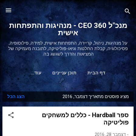
דילוג לתוכן הראשי
מנכ"ל 360 CEO - מנהיגות והתפתחות
אישית
על מנהיגות, ניהול, קריירה, התפתחות אישית, למידה, פילוסופיה,
פסיכולוגיה, קבלת החלטות וגיאו-פוליטיקה, לתובנה מעמיקה של
המציאות והדרך לשגשג בה.
דף הבית
תוכן עניינים
‏עוד…
מציג פוסטים מתאריך דצמבר, 2016
הצג הכל
ר
ש
ספר Hardball - כללים למשחקים
ו
פוליטיקה
מ
ו
-
דצמבר 28, 2016