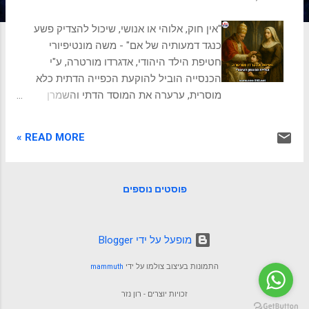
ת
"אין חוק, אלוהי או אנושי, שיכול להצדיק פשע
כנגד דמעותיה של אם" - משה מונטיפיורי
חטיפת הילד היהודי, אדגרדו מורטרה, ע"י
הכנסייה הוביל להוקעת הכפייה הדתית כלא
מוסרית, ערערה את המוסד הדתי והשמרן
והובילה לעליית כוח תנועות המצפון הציבורי.
הילד שנלקח והעולם שעצר נשימה ליל קיץ חם
READ MORE »
בבולוניה, 1858. צללים ארוכים רקדו על קירות
אבן עתיקים בסמטאות הצרות, והאוויר הכבד
שקע מרוב לחות. בבית משפחת מורטרה,
פוסטים נוספים
משפחה יהודית אמידה ומכובדת, שרר שקט של
לילה. אלא שהשקט הזה נשבר באחת. דפיקות
עזות, בוטות, הלמו על הדלת. חזקות מכדי להיות
‏מופעל על ידי Blogger
של אורחים, קשות מכדי להיות טעות. האב,
מומולו מורטרה, קפץ ממיטתו. הוא ידע שצרות
התמונות בעיצוב צולמו על ידי
mammuth
עומדות בפתח ביתו. "פתחו בשם הוד קדושתו
האפיפיור!" קרא קול סמכותי מבחוץ. "המשרתת
זכויות יוצרים - רון נזר