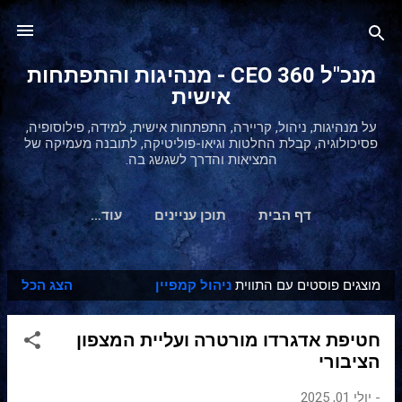
דילוג לתוכן הראשי
מנכ"ל 360 CEO - מנהיגות והתפתחות
אישית
על מנהיגות, ניהול, קריירה, התפתחות אישית, למידה, פילוסופיה,
פסיכולוגיה, קבלת החלטות וגיאו-פוליטיקה, לתובנה מעמיקה של
המציאות והדרך לשגשג בה.
דף הבית
תוכן עניינים
‏עוד…
מוצגים פוסטים עם התווית
ניהול קמפיין
הצג הכל
ר
ש
חטיפת אדגרדו מורטרה ועליית המצפון
ו
הציבורי
מ
ו
-
יולי 01, 2025