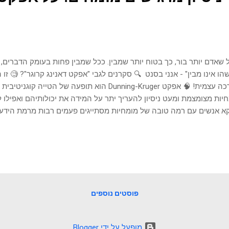
 שאדם יותר בור, כך בטוח יותר שמבין. ככל שמבין פחות בעומק הדברים,
ו אינו מבין" - אנני בסנט 🔍 סקרנים לגבי "אפקט דאנינג קרוגר"? 🧐 זו
הערכה עצמית! 🧠 אפקט Dunning-Kruger הוא תופעה של הטי
יות מצומצמת ומעט ניסיון להעריך יתר על המידה את יכולותיהם ואפילו
קא אנשים עם רמה טובה של מומחיות מסתייגים פעמים רבות מרמת הידע ש
ם, באומנויות לחימה 🥋 זה היה ניכר. ה"חגורות השחורות" הרגישו שצריכי
סיות הראשוניות, ואילו המתחילים יחסית, תמיד ביקשו להתאמן על הדב
ר, כי הם "כבר יודעים את הדברים הפשוטים". 😯🌟 באופן מפתיע, מסתב
ים דברים שהם לא יודעים עליהם. 🤣 והם גם לא מודעים להשלכות של דב
בים וארוכים. נגלה מדוע זה קורה, את הסיכונים הפוטנציאליים שזה מהוו
 חשוב, כיצד להתייחס ולהפחית את ההשפעה על עצמך ו...
פוסטים נוספים
‏מופעל על ידי Blogger