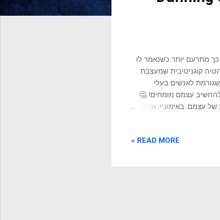
 כך מתרעם יותר כשנאמר לו
 הטיה קוגניטיבית שמעצבת
יה קוגניטיבית שגורמת לאנשים בעלי
 להחשיב עצמם מומחים! 🤔
ל עצמם. באימוניי, ארוכי
ם אימונים בטכניקות
רים המתקדמים והמורכבים
READ MORE »
ר שאנשים לא יודעים שהם לא
רים פשוטים על תהליכים
ה במישור האישי והמקצועי,