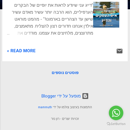
ת
"דייג עני שיודע לראות את יופיים של הבקרים
הערפיליים, הוא הרבה יותר עשיר מאדם עשיר
שישן עד הצהריים בארמונו!" - מהמט מוראט
אילדן אנחנו חדורים רצון להצליח. מתאמצים,
מתרוצצים, מלחיצים את עצמנו. מודדים את
עצמנו ואת האנשים שאנחנו פועלים איתם
ומולם. יעדים, משימות, מדדים, שיטות,
READ MORE »
פרוצדורות, וכלים מתוחכמים ממלאים את חיינו.
והכל למען הגשמת המטרות הגדולות שלנו.
להתמודד חשוב. להתמיד חשוב. לא לחפש רק
פוסטים נוספים
את הקלות וההנאה, ולקבל את זה שקושי ומאמץ
זה הסטנדרטי, חשוב! אבל רגע. עצרו! בואו
נחשוב על זה שוב. אני פוגש הרבה אנשים
שעובדים קשה ומזניחים את עצמם. אין להם זמן
‏מופעל על ידי Blogger
לפעילות גופנית או לתחביבים שמעשירים את
התמונות בעיצוב צולמו על ידי
mammuth
עולמם. הם לא נהנים ומכייפים מהיום יום,
ומחכים שהעבודה הקשה תהפוך להצלחה
זכויות יוצרים - רון נזר
גדולה, ואז יהיה להם מה שהם צריכים, כדי