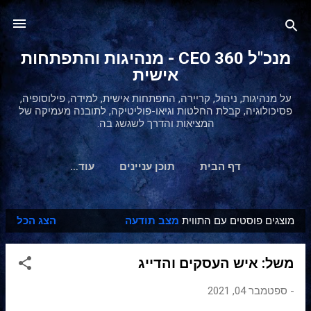
דילוג לתוכן הראשי
מנכ"ל 360 CEO - מנהיגות והתפתחות
אישית
על מנהיגות, ניהול, קריירה, התפתחות אישית, למידה, פילוסופיה,
פסיכולוגיה, קבלת החלטות וגיאו-פוליטיקה, לתובנה מעמיקה של
המציאות והדרך לשגשג בה.
דף הבית
תוכן עניינים
‏עוד…
מוצגים פוסטים עם התווית
מצב תודעה
הצג הכל
ר
ש
משל: איש העסקים והדייג
ו
מ
-
ספטמבר 04, 2021
ו