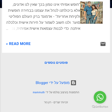
ת
"חופש אמיתי אינו טמון בכך שאין לנו אדונים,
אלא ביכולתנו לנהל את עצמנו בבחירה חופשית
ולקיחת אחריות" - אדמונד ברק העולם הפוליטי
סוער. ולנו חשוב לשמור על חירות אישית וכלכלה
איתנה. כדי לבנות עצמאות אישית אמיתית, נכיר
את התפיסות והדרך לחופש. בחן את עצמך: האם
אני אי-ליברל או ליברל? המצפן הפנימי בתוך
READ MORE »
הרעש הפוליטי מדי יום אנחנו מופגזים
בסיסמאות, כותרות סוערות וויכוחים נוקבים.
הפוליטיקה מוצגת לעיתים מזומנות כקרב
פוסטים נוספים
גלדיאטורים בין "טובים" ל"רעים", אך כשאנחנו
מסיטים את הרעש הציבורי הצידה ומביטים על
החיים הממשיים שלנו, השאלה האמיתית אינה
מי מניף את הדגל הגבוה ביותר. השאלה
‏מופעל על ידי Blogger
המרכזית היא: כמה מרחב תמרון נשאר לאדם
התמונות בעיצוב צולמו על ידי
mammuth
הבודד לנהל את חייו, להגשים את רצונותיו
ולבנות את עתידו? המציאות אינה פועלת בקו
זכויות יוצרים - רון נזר
ישר ופשוט. פעמים רבות, שינוי קטן בהחלטה