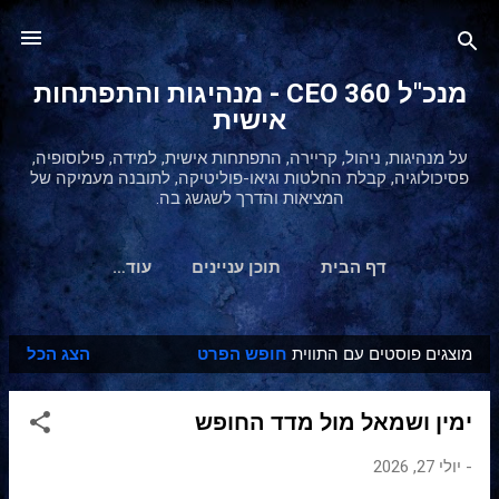
דילוג לתוכן הראשי
מנכ"ל 360 CEO - מנהיגות והתפתחות
אישית
על מנהיגות, ניהול, קריירה, התפתחות אישית, למידה, פילוסופיה,
פסיכולוגיה, קבלת החלטות וגיאו-פוליטיקה, לתובנה מעמיקה של
המציאות והדרך לשגשג בה.
דף הבית
תוכן עניינים
‏עוד…
מוצגים פוסטים עם התווית
חופש הפרט
הצג הכל
ר
ש
ימין ושמאל מול מדד החופש
ו
מ
-
יולי 27, 2026
ו