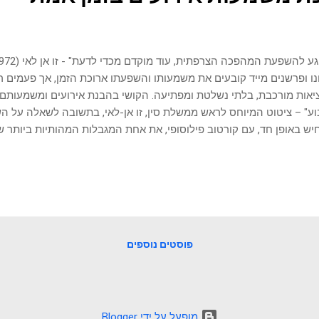
ו ופרשנים מייד קובעים את משמעותו והשפעתו ארוכת הזמן, אך פעמים רב
אות מורכבת, בלתי נשלטת ומפתיעה. הקושי בהבנת אירועים ומשמעותם 
ע" – ציטוט המיוחס לראש ממשלת סין, זו אן-לאי, בתשובה לשאלה על 
ש באופן חד, עם קורטוב פילוסופי, את אחת המגבלות המהותיות ביותר ש
כת משמעותם האמיתית והארוכת-טווח של אירועים היסטוריים בזמן אמת
חשותם של רגעים דרמטיים, בין אם מדובר במהפכה פוליטית, משבר כלכלי
 לעיתים קרובות שאנו מבינים את מלוא היקפם והשלכותיהם. אולם, המב
ורי מלמד אותנו שוב ושוב כי הערכות אלו נוטות להיות שגויות, חלקיות, או
 זקוק לפרספקטיבת זמן כדי לפרוש את מלוא מורכבותם של האירועים. 
ורתי, יחד עם הטיות קוגניטיביות ורגשות עזים, מעוורים אותנו לעיתים קר
פוסטים נוספים
‏מופעל על ידי Blogger