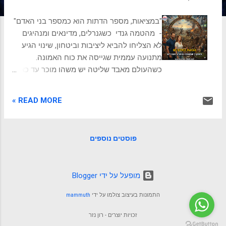
ת
"במציאות, מספר הדתות הוא כמספר בני האדם"
- מהטמה גנדי כשגנרלים, מדינאים ומנהיגים
לא הצליחו להביא ליציבות וביטחון, שינוי הגיע
מתנועה עממית שגייסה את כוח האמונה.
כשהעולם מאבד שליטה יש משהו מוכר עד כאב
באווירה בצרפת של סוף המאה העשירית.
התחושה האנושית הייתה של התפרקות.
READ MORE »
האימפריה הגדולה (הקרולינגית) קרסה, הסדר
הישן נעלם, ואנשים הסתובבו עם תחושה של
חרדה קיומית. הם לא ידעו מה ילד יום, על מי
פוסטים נוספים
אפשר לסמוך, ומתי יגיע המשבר הבא. רבים
מאיתנו חווים וריאציה מודרנית של התחושה הזו.
בין אם זה מלחמה או מצב בטחוני מאתגר, שינוי
‏מופעל על ידי Blogger
פתאומי במקום העבודה, טלטלה במבנה
המשפחתי, או העומס הקוגניטיבי הבלתי נסבל
התמונות בעיצוב צולמו על ידי
mammuth
של המאה ה-21, אנחנו מכירים את הרגע שבו
הקרקע נשמטת, והחוקים שהכרנו כבר לא
זכויות יוצרים - רון נזר