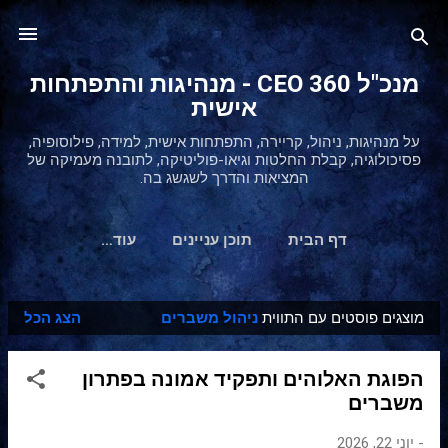
דילוג לתוכן הראשי
מנכ"ל 360 CEO - מנהיגות והתפתחות
אישית
על מנהיגות, ניהול, קריירה, התפתחות אישית, למידה, פילוסופיה,
פסיכולוגיה, קבלת החלטות וגיאו-פוליטיקה, לתובנה מעמיקה של
המציאות והדרך לשגשג בה.
דף הבית
תוכן עניינים
‏עוד…
מוצגים פוסטים עם התווית
ניהול משברים
הצג הכל
ר
ש
הפוגת האלוהים ותפקיד אמונה בפתרון
ו
משברים
מ
ו
-
יוני 22, 2026