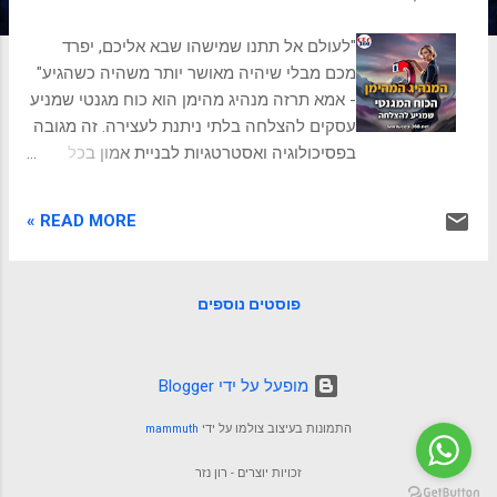
ת
"לעולם אל תתנו שמישהו שבא אליכם, יפרד
מכם מבלי שיהיה מאושר יותר משהיה כשהגיע"
- אמא תרזה מנהיג מהימן הוא כוח מגנטי שמניע
עסקים להצלחה בלתי ניתנת לעצירה. זה מגובה
בפסיכולוגיה ואסטרטגיות לבניית אמון בכל
החזיתות ותובנות מעשיות שיובילו
לטרנספורמציה! הערך בלהיות מנהיג מהימן
READ MORE »
להיות מנהיג מהימן יש חשיבות משמעותית עבור
מנהלי עסקים בשל מספר סיבות מרכזיות: שיתוף
פעולה משופר : אמון מטפח סביבת עבודה
פוסטים נוספים
חיובית ופתוחה. כאשר חברי הצוות סומכים על
המנהיג שלהם, יש סיכוי גבוה יותר שהם ישתפו
פעולה, ישתפו רעיונות ויעבדו יחד ביעילות.
‏מופעל על ידי Blogger
סינרגיה זו יכולה להוביל לשיפור פתרון בעיות
וחדשנות. מעורבות עובדים גבוהה יותר : מנהיגים
התמונות בעיצוב צולמו על ידי
mammuth
מהימנים יוצרים תחושת בטיחות פסיכולוגית,
שבה העובדים מרגישים בנוח לבטא את
זכויות יוצרים - רון נזר