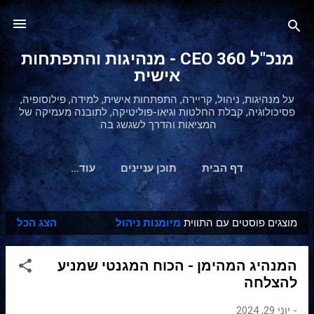
דילוג לתוכן הראשי
מנכ"ל 360 CEO - מנהיגות והתפתחות
אישית
על מנהיגות, ניהול, קריירה, התפתחות אישית, למידה, פילוסופיה,
פסיכולוגיה, קבלת החלטות וגיאו-פוליטיקה, לתובנה מעמיקה של
המציאות והדרך לשגשג בה.
דף הבית
תוכן עניינים
‏עוד…
מוצגים פוסטים עם התווית
מיומנות ניהול
הצג הכל
ר
ש
המנהיג המהימן - הכוח המגנטי שמניע
ו
להצלחה
מ
ו
-
יוני 29, 2024