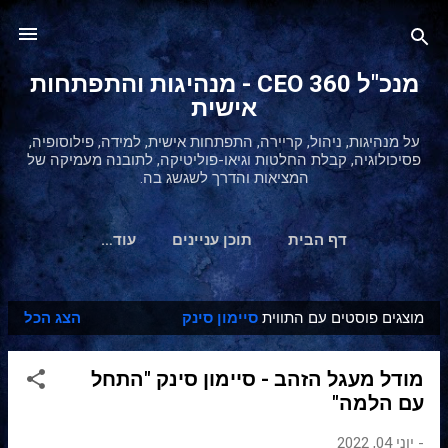
דילוג לתוכן הראשי
מנכ"ל 360 CEO - מנהיגות והתפתחות
אישית
על מנהיגות, ניהול, קריירה, התפתחות אישית, למידה, פילוסופיה,
פסיכולוגיה, קבלת החלטות וגיאו-פוליטיקה, לתובנה מעמיקה של
המציאות והדרך לשגשג בה.
דף הבית
תוכן עניינים
‏עוד…
מוצגים פוסטים עם התווית
סיימון סינק
הצג הכל
ר
ש
מודל מעגל הזהב - סיימון סינק "התחל
ו
עם הלמה"
מ
ו
-
יוני 04, 2022