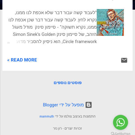
ת
"לעבוד קשה עבור דבר שלא אכפת לנו ממנו,
נקרא לחץ. לעבוד קשה עבור דבר שכן אכפת לנו
ממנו, נקרא תשוקה" - סיימון סינק מודל מעגל
הזהב, של סיימון סינק Simon Sinek's Golden
Circle framework, הוא ניסיון להסביר מדוע
אנשים וארגונים מסוימים מצליחים לתת השראה
לאחרים ולבדל את עצמם בהצלחה, ואחרים לא.
READ MORE »
תורת מדעי המוח, שעומדת מאחורי תיאוריית
מעגל הזהב, היא שבני אדם מגיבים בצורה
הטובה ביותר כאשר מסרים מתקשרים עם אותם
פוסטים נוספים
חלקים במוחם השולטים ברגשות, בהתנהגות
ובקבלת החלטות. על פי המודל מתחילים ב-
"למה", ומשם ממשיכים ל-"איך" ולבסוף מגיעים
‏מופעל על ידי Blogger
ל-"מה", שהוא החלק הקל והברור ביותר לרוב
הארגונים. אני פוגש בעלי עסקים ומנהלים
התמונות בעיצוב צולמו על ידי
mammuth
שנראה שהם סגורים לגמרי בעניין וממוקדים
באופן מאוד אפקטיבי, ואחרים שמתנהלים על פי
זכויות יוצרים - רון נזר