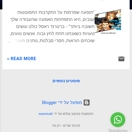
ת
"תופעה שמרמזת על התקרבות התמוטטות
עצבים, היא התפתחות האמונה שהעבודה שלך
חשובה ביותר" - ברטרנד ראסל כולנו עושים
טעויות כשאנחנו תחת לחץ גבוה. אנשים טועים,
שוכחים הוראות, חסרי סבלנות, נותנים מענה
קצר ולא ראוי לאחרים, נותנים יחס לא מתחשב,
לא קשובים, פועלים כחייה שורדת ולא מתפקדים
READ MORE »
טוב כחברי צוות. הבעיות נובעות מעומס יתר
חשיבתי, עומס קשב מוגזם, ומעל לכל,
התדרדרות שלנו לשימוש במה שנקרא
פוסטים נוספים
מוח-לטאה. מוח לטאה הוא החלק הקדמוני
במוח, שמשותף לבני אדם ולכל החיות, ועד
לטאות וזוחלים. כשיש לפניו לחץ גבוה, אנחנו
‏מופעל על ידי Blogger
רוצים לברוח, להילחם או לקפוא ולא לזוז, כדי לא
להיראות. האדרנלין קופץ לשמיים, הדופק מהיר
התמונות בעיצוב צולמו על ידי
mammuth
יותר והשרירים מוכנים לפעולה, האישונים גדלים
כדי לקלוט יותר אור, ואנחנו נמנעים מתהליכי
זכויות יוצרים - רון נזר