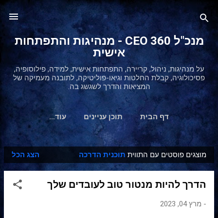
דילוג לתוכן הראשי
מנכ"ל 360 CEO - מנהיגות והתפתחות
אישית
על מנהיגות, ניהול, קריירה, התפתחות אישית, למידה, פילוסופיה,
פסיכולוגיה, קבלת החלטות וגיאו-פוליטיקה, לתובנה מעמיקה של
המציאות והדרך לשגשג בה.
דף הבית
תוכן עניינים
‏עוד…
מוצגים פוסטים עם התווית
תוכנית הדרכה
הצג הכל
ר
ש
הדרך להיות מנטור טוב לעובדים שלך
ו
מ
-
מרץ 04, 2023
ו