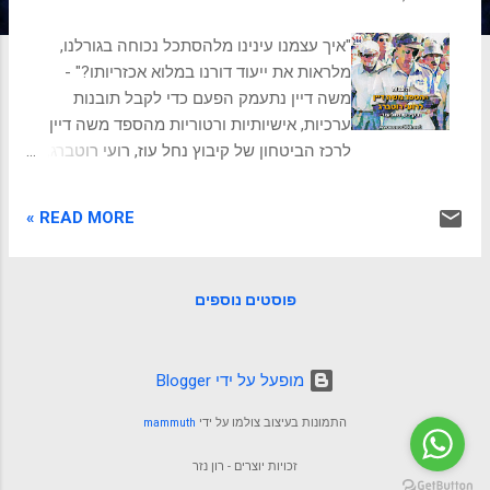
ת
"איך עצמנו עינינו מלהסתכל נכוחה בגורלנו,
מלראות את ייעוד דורנו במלוא אכזריותו?" -
משה דיין נתעמק הפעם כדי לקבל תובנות
ערכיות, אישיותיות ורטוריות מהספד משה דיין
לרכז הביטחון של קיבוץ נחל עוז, רועי רוטברג,
לאחר שנרצח ע"י מסתננים פלסטינים מרצועת
עזה. ההיסטוריה חוזרת. פרק שיעניין אותך:
READ MORE »
מגילת העצמאות - חזון משימה וערכים למיקוד
והשגת יעדים חשיבות הספד משה דיין לרועי
רוטברג הספד משה דיין לרועי רוטברג הוא אחד
פוסטים נוספים
הנאומים המפורסמים בתולדות מדינת ישראל.
רועי רוטברג, חבר קיבוץ נחל עוז ורכז הבטחון
של הקיבוץ, נרצח ב-1956 על ידי מסתננים
‏מופעל על ידי Blogger
פלסטינים מרצועת עזה. ההספד שנשא דיין על
קברו של רוטברג ב-30 באפריל 1956, נחשב
התמונות בעיצוב צולמו על ידי
mammuth
למופת של רטוריקה נוקבת ועמוקה, והשאיר
רושם עמוק על הציבור בישראל. בהספד, דיין
זכויות יוצרים - רון נזר