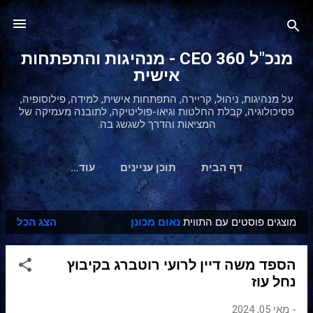
דילוג לתוכן הראשי
מנכ"ל 360 CEO - מנהיגות והתפתחות
אישית
על מנהיגות, ניהול, קריירה, התפתחות אישית, למידה, פילוסופיה,
פסיכולוגיה, קבלת החלטות וגיאו-פוליטיקה, לתובנה מעמיקה של
המציאות והדרך לשגשג בה.
דף הבית
תוכן עניינים
‏עוד…
מוצגים פוסטים עם התווית
נאום מכונן
הצג הכל
ר
ש
הספד משה דיין לרועי רוטברג בקיבוץ
ו
נחל עוז
מ
ו
-
מאי 05, 2024