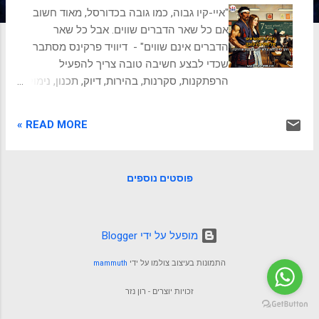
ת
"איי-קיו גבוה, כמו גובה בכדורסל, מאוד חשוב
אם כל שאר הדברים שווים. אבל כל שאר
הדברים אינם שווים" - דיוויד פרקינס מסתבר
שכדי לבצע חשיבה טובה צריך להפעיל
הרפתקנות, סקרנות, בהירות, דיוק, תכנון, נימוק
וחשיבה מודעת. נלמד איך לעשות זאת לאחרים
ובנו. מפת דרכים לחשיבה בעולם שופע מידע,
READ MORE »
אתגרים ושינויים תכופים, היכולת לחשוב ביעילות
ובמודעות הפכה למיומנות קריטית. לא די עוד
לצבור ידע; עלינו לדעת כיצד לעבד אותו, כיצד
פוסטים נוספים
לפתור בעיות מורכבות, וכיצד להסתגל לנסיבות
חדשות. בעידן זה, פרופסור דיוויד פרקינס
מאוניברסיטת הרווארד, מומחה בעל שם עולמי
בתחום החשיבה והלמידה, הציג מודל רב עוצמה
‏מופעל על ידי Blogger
המציע מסגרת להבנת חשיבה טובה – "שבעת
התמונות בעיצוב צולמו על ידי
mammuth
הסמוראים של חשיבה טובה". "שבעת
הסמוראים" אינם אוסף של תכונות
זכויות יוצרים - רון נזר
אינטלקטואליות מופשטות, אלא של נטיות