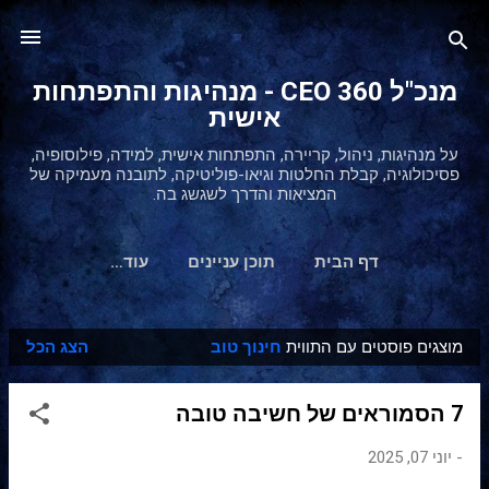
דילוג לתוכן הראשי
מנכ"ל 360 CEO - מנהיגות והתפתחות
אישית
על מנהיגות, ניהול, קריירה, התפתחות אישית, למידה, פילוסופיה,
פסיכולוגיה, קבלת החלטות וגיאו-פוליטיקה, לתובנה מעמיקה של
המציאות והדרך לשגשג בה.
דף הבית
תוכן עניינים
‏עוד…
מוצגים פוסטים עם התווית
חינוך טוב
הצג הכל
ר
ש
7 הסמוראים של חשיבה טובה
ו
מ
-
יוני 07, 2025
ו