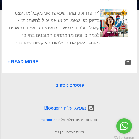
ת
"זה פרדוקס מוזר, שכאשר אני מקבל את עצמי
בדיוק כפי שאני, רק אז אני יכול להשתנות" -
קארל רוג'רס מרגישים לפעמים קרועים ונמשכים
לכמה כיוונים מהמתחים המובנים בחיים?
מאתגר לאזן את הדילמות העיקשות שמבלבלות
פילוסופים, מלומדים ואנשים פשוטים כאחד.
פרקדוקסי הזמן, השינוי, השליטה, החופש,
READ MORE »
ההתקדמות, המאמץ, המיינדפולנס, הבחירה,
העיתוי, השיפוט, החוכמה, האהבה, המטרה,
המיקוד, האמת, ההצלחה, הידע, הצמיחה,
פוסטים נוספים
המודעות והחיים. אלו הם 20 הפרדוקסים של
החיים. סוגיות שנותרו בלתי פתורות מזה עידנים.
פרדוקסים שלוכדים את הסתירות בטבע של
‏מופעל על ידי Blogger
הקיום. מאסטרים של אסטרטגיית מלחמה כמו
סאן טזו הסיני הקדמון, ידעו להפעיל את אמנות
התמונות בעיצוב צולמו על ידי
mammuth
החשיבה הפרדוקסלית כדי לתמרן אויבים חזקים
מהם. כעת דור חדש של מנהיגים בעלי חזון
זכויות יוצרים - רון נזר