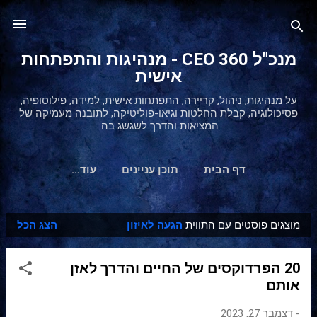
דילוג לתוכן הראשי
מנכ"ל 360 CEO - מנהיגות והתפתחות
אישית
על מנהיגות, ניהול, קריירה, התפתחות אישית, למידה, פילוסופיה,
פסיכולוגיה, קבלת החלטות וגיאו-פוליטיקה, לתובנה מעמיקה של
המציאות והדרך לשגשג בה.
דף הבית
תוכן עניינים
‏עוד…
מוצגים פוסטים עם התווית
הגעה לאיזון
הצג הכל
ר
ש
20 הפרדוקסים של החיים והדרך לאזן
ו
אותם
מ
ו
-
דצמבר 27, 2023