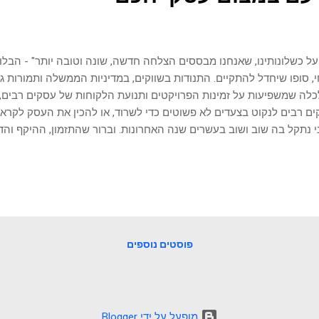
על כשלונותינו, שאנחנו מבססים הצלחה חדשה, שונה וטובה יותר" - הבלו
י, סופו שיחדל להתקיים. התנודות בשווקים, במדיניות הממשלה ותמורות גיאו
לה שמשפיעות על זמינות הפרויקטים ותנועת הלקוחות של עסקים רבים, 
ם רבים לנקוט בצעדים לא פשוטים כדי לשרוד, או להכין את העסק לקראת
 נתקל בה שוב ושוב בעשרים שנה האחרונות. וברור שהתזמון, ההיקף והד
ת את ההבדל בין עסק כושל ופושט רגל לבין עסק שמצליח לשרוד וכאש
ח ולפרוח. יש לעסקים כמה וכמה דרכים להתאים את עצמם בתקופות מא
ם בהוצאות ומיקוד הפעילות באופן צר יותר כדי להפסיק את הדימום ולעבור
כנראה המשימה המלחיצה ביותר שבעל עסק עשוי להתמודד איתה. הסיב
לים והשלכות על כף המאזניים. רוב החברות שוקלות צמצום רק כאשר שר
ת בסכנה. לעיתים זה מאוחר מידי. עסקים מורכבים מאנשים שיש להם ח
פוסטים נוספים
ים ל...
‏מופעל על ידי Blogger