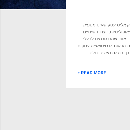
ק אליס עסק שאינו מספיק
פוליטיות, יוצרות שינויים
באופן שהם גורמים לבעלי
 הבאות. זו סיטואציה עסקית
רך בה זה נעשה יכולה
ר הדברים משתפרים אף
תגרות, כאשר אחת מהן היא
READ MORE »
 ליציבות ורווחיות. צמצום
ה היא שיש הרבה מאוד
ידות העסק בטווח הארוך
שבונות לשלם וחלומות