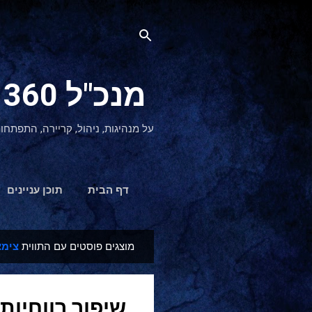
מנכ"ל 360 CEO - מנהיגות והתפתחות אישית
על מנהיגות, ניהול, קריירה, התפתחו
דף הבית
תוכן עניינים
מוצגים פוסטים עם התווית
צימצ
ר
ש
ו
שיפור רווחיו
מ