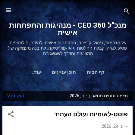
דילוג לתוכן הראשי
מנכ"ל 360 CEO - מנהיגות והתפתחות
אישית
על מנהיגות, ניהול, קריירה, התפתחות אישית, למידה, פילוסופיה,
פסיכולוגיה, קבלת החלטות וגיאו-פוליטיקה, לתובנה מעמיקה של
המציאות והדרך לשגשג בה.
דף הבית
תוכן עניינים
‏עוד…
מציג פוסטים מתאריך יוני, 2026
הצג הכל
ר
ש
פוסט-לאומיות ועולם העתיד
ו
מ
-
יוני 29, 2026
ו