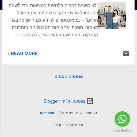
ת
"לא משנים דברים בלחימה במציאות. כדי לשנות,
בנה מודל חדש ומתקדם שמייתר את המודל
הקיים" - בקמינסטר פולר העולם הישן מתבצר
מאחורי חומות, אך כוחות הטכנולוגיה והתבונה
מפרקים מפות ישנות ומאפשרים לנו לעצב חופש
אישי בעולם חסר גבולות. בחן את עצמך: האם
אני אי-ליברל או ליברל? הפתרון הטכנולוגי
READ MORE »
שנקרא "מדינת הלאום" לפני שאנו פונים לשרטט
את קווי המתאר של עולם המחר, עלינו להביט
לאחור בעיניים מפוכחות ורציונליות. תולדות
פוסטים נוספים
הארגון האנושי אינן רצף מקרי של אירועים, אלא
תהליך מתמיד של פתרון בעיות. מדינת הלאום
המוכרת לנו כיום לא הייתה קיימת מאז ומעולם;
היא נולדה כ"טכנולוגיה פוליטית", שדרוג תוכנה
‏מופעל על ידי Blogger
מבריק ומורכב שנועד לפתור את כשלי המערכת
התמונות בעיצוב צולמו על ידי
mammuth
של העולם הישן. כדי להבין מדוע המודל הזה
מתחיל להיסדק כעת, עלינו להבין תחילה אילו
זכויות יוצרים - רון נזר
בעיות קיומיות הוא פתר, ואיזה שגשוג חסר