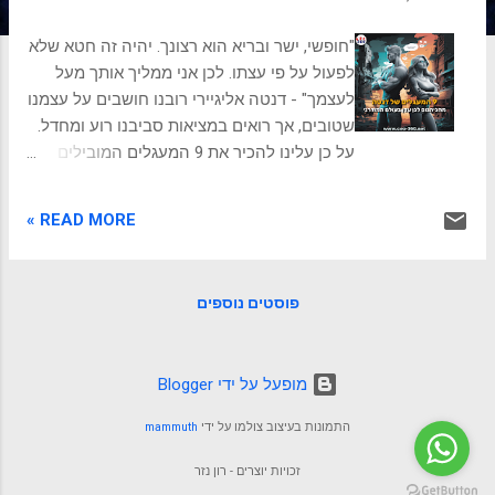
ת
"חופשי, ישר ובריא הוא רצונך. יהיה זה חטא שלא
לפעול על פי עצתו. לכן אני ממליך אותך מעל
לעצמך" - דנטה אליגיירי רובנו חושבים על עצמנו
שטובים, אך רואים במציאות סביבנו רוע ומחדל.
על כן עלינו להכיר את 9 המעגלים המובילים
לגהנום, כדי להימנע מהם. להיחלץ מהתדרדרות
לגיהנום "הדרך לגיהנום רצופה כוונות טובות,"
READ MORE »
פתגם עתיק יומין זה, מהדהד בעוצמה את תמצית
מסעו של דנטה אליגיירי ב"קומדיה האלוהית".
יצירת מופת זו, שנכתבה במאה ה-14, מתארת
פוסטים נוספים
מסע מטלטל דרך תשעת מעגלי הגיהנום, כור
המצרף וגן העדן. דנטה, המשורר הנודע, מוצא
עצמו ביער אפל, ויוצא למסע מודרך על ידי
‏מופעל על ידי Blogger
המשורר וירגיליוס, דרך ממלכת הייסורים
הנצחיים. אך מעבר לסיפור המסגרת הפיוטי,
התמונות בעיצוב צולמו על ידי
mammuth
"הקומדיה האלוהית" טומנת בחובה משמעות
עמוקה ורלוונטית להפליא גם עבורנו, במאה
זכויות יוצרים - רון נזר