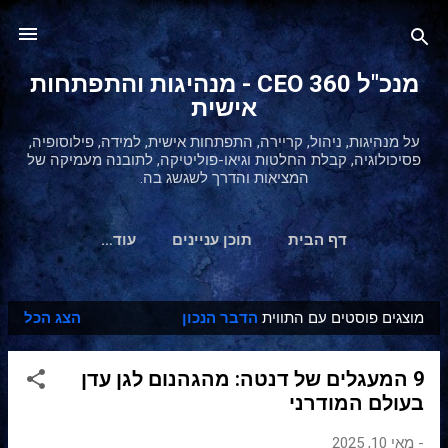
דילוג לתוכן הראשי
מנכ"ל 360 CEO - מנהיגות והתפתחות
אישית
על מנהיגות, ניהול, קריירה, התפתחות אישית, למידה, פילוסופיה,
פסיכולוגיה, קבלת החלטות וגיאו-פוליטיקה, לתובנה מעמיקה של
המציאות והדרך לשגשג בה.
דף הבית
תוכן עניינים
‏עוד…
מוצגים פוסטים עם התווית
הדבר הנכון
הצג הכל
ר
ש
9 המעגלים של דנטה: מהגהנום לגן עדן
ו
בעולם המודרני
מ
ו
-
מאי 10, 2025