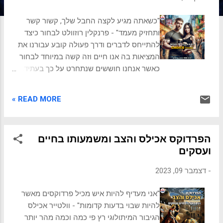
ת
"כשאתה מגיע לקצה החבל שלך, קשור קשר
ותחזיק מעמד" - פרנקלין רוזוולט לבחור כיצד
להתייחס לדברים ודרך פעולה קובע עבורנו את
המציאות בה אנו חיים וזה קשה במיוחד לבחור
כאשר אנחנו חוששים שנתחרט על כך בעתיד.
למה כל כך קשה לקבל החלטות – וכיצד מודל
CHOICE יכול לעזור? קבלת החלטות היא אחת
READ MORE »
הפעולות המרכזיות ביותר בחיינו, אך היא גם
אחת הקשות ביותר. בכל רגע אנחנו מתמודדים
עם אינספור אפשרויות – מהקריירה שנבחר, בן
הפרדוקס אכילס והצב ומשמעותו בחיים
או בת הזוג שלנו, השקעות כלכליות, מסלול
ועסקים
הלימודים, ועד להחלטות יומיומיות כמו מה
לאכול או כיצד לבלות את זמננו. היכולת לבחור
-
דצמבר 09, 2023
היא מה שמגדיר את חירותנו האישית, אך היא גם
מקור ללחץ, פחד וחרטה. למה כל כך קשה לנו
"אני מעדיף להיות איש מכיל פרדוקסים מאשר
לקבל החלטות? פחד מהחמצה (FOMO – Fear
להיות שבוי בדעות קדומות" - וולטייר אכילס
of Missing Out) – כשאנחנו בוחרים באפשרות
הגיבור המיתולוגי רץ פי כמה וכמה מהר יותר