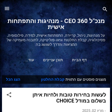
דילוג לתוכן הראשי
מנכ"ל 360 CEO - מנהיגות והתפתחות
אישית
על מנהיגות, ניהול, קריירה, התפתחות אישית, למידה, פילוסופיה,
פסיכולוגיה, קבלת החלטות וגיאו-פוליטיקה, לתובנה מעמיקה של
המציאות והדרך לשגשג בה.
דף הבית
תוכן עניינים
‏עוד…
מוצגים פוסטים עם התווית
קבלת החלטון
הצג הכל
ר
ש
לעשות בחירות טובות ולחיות איתן
ו
בשלום במודל CHOICE
מ
ו
-
מרץ 02, 2025